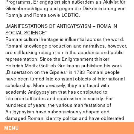
Programms. Er engagiert sich außerdem als Aktivist für
Gleichberechtigung und gegen die Diskriminierung von
Romnja und Roma sowie LGBTIQ.
Tag der Menschlichkeit Verband Deutscher
„MANIFESTATIONS OF ANTIGYPSYISM – ROMA IN
Sinti und Roma, Landesverband Rheinland-
SOCIAL SCIENCE“
Pfalz nimmt teil
Romani cultural heritage is influential across the world.
Extern
Romani knowledge production and narratives, however,
are still lacking recognition in the academia and public
22. August 2026
Landau in der Pfalz
representation. Since the Enlightenment thinker
Heinrich Moritz Gottlieb Grellmann published his work
„Dissertation on the Gipsies“ in 1783 Romani people
have been turned into constant objects of international
scholarship. More precisely, they are faced with
Vom Vorurteil zur Gewalt: Politische und
academic Antigypsyism that has contributed to
soziale Feindbilder in Geschichte und
intolerant attitudes and oppression in society. For
Gegenwart
hundreds of years, the various manifestations of
Extern
Antigypsyism have subconsciously shaped and
15. September 2026
Dortmund
damaged Romani identity politics and have obliterated
Romani narratives from history
MENU
The lecture presents a piece of critical Romani research