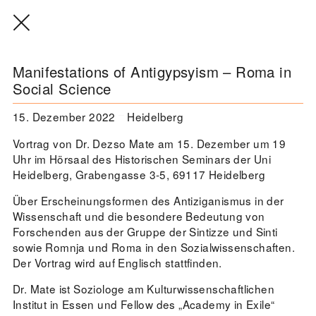
Manifestations of Antigypsyism – Roma in
Social Science
15. Dezember 2022
Heidelberg
THE THREAD THAT HOLDS / DER
FADEN, DER HÄLT
Vortrag von Dr. Dezso Mate am 15. Dezember um 19
Extern
Uhr im Hörsaal des Historischen Seminars der Uni
Heidelberg, Grabengasse 3-5, 69117 Heidelberg
22. Juli 2026 - 04. Oktober 2026
Augsburg
Über Erscheinungsformen des Antiziganismus in der
Wissenschaft und die besondere Bedeutung von
Forschenden aus der Gruppe der Sintizze und Sinti
sowie Romnja und Roma in den Sozialwissenschaften.
Der Weg der Sinti und Roma
Der Vortrag wird auf Englisch stattfinden.
Extern
Dr. Mate ist Soziologe am Kulturwissenschaftlichen
02. August 2026 - 16. August 2026
Darmstadt
Institut in Essen und Fellow des „Academy in Exile“