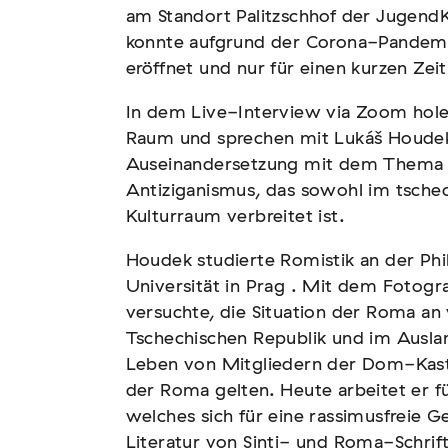
am Standort Palitzschhof der Jugend
konnte aufgrund der Corona-Pandemie
eröffnet und nur für einen kurzen Ze
In dem Live-Interview via Zoom holen
tscher Sinti und Roma,
Raum und sprechen mit Lukáš Houdek 
t teil
Auseinandersetzung mit dem Thema 
Antiziganismus, das sowohl im tsche
Kulturraum verbreitet ist.
Houdek studierte Romistik an der Phi
Universität in Prag . Mit dem Fotogr
versuchte, die Situation der Roma an
Tschechischen Republik und im Auslan
Leben von Mitgliedern der Dom-Kaste
und soziale Feindbilder in
der Roma gelten. Heute arbeitet er fü
welches sich für eine rassimusfreie Ge
Literatur von Sinti- und Roma-Schrift