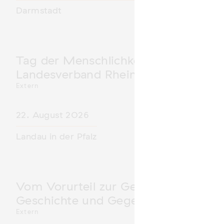
Darmstadt
Tag der Menschlichkeit Verband Deu
Landesverband Rheinland-Pfalz nimm
Extern
22. August 2026
Landau in der Pfalz
Vom Vorurteil zur Gewalt: Politische 
Geschichte und Gegenwart
Extern