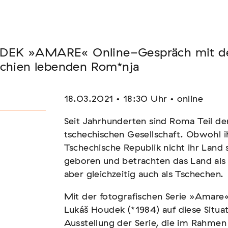
Seminar
K »AMARE« Online-Gespräch mit dem K
FADEN, DER HÄLT
echien lebenden Rom*nja
18.03.2021 • 18:30 Uhr • online
Seit Jahrhunderten sind Roma Teil d
tschechischen Gesellschaft. Obwohl ih
Tschechische Republik nicht ihr Land
geboren und betrachten das Land als i
aber gleichzeitig auch als Tschechen.
Mit der fotografischen Serie »Amare
Lukáš Houdek (*1984) auf diese Situ
Ausstellung der Serie, die im Rahme