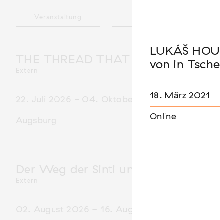
Veranstaltung
Ausstellung
LUKÁŠ HOUDE
THE THREAD THAT HOLDS / DER 
von in Tsch
Extern
18. März 2021
22. Juli 2026 - 04. Oktober 2026
Online
Augsburg
Der Weg der Sinti und Roma
Extern
02. August 2026 - 16. August 2026