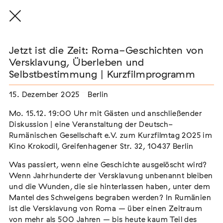
Jetzt ist die Zeit: Roma-Geschichten von
Versklavung, Überleben und
Selbstbestimmung | Kurzfilmprogramm
THE THREAD THAT HOLDS / DER FADEN,
15. Dezember 2025
Berlin
DER HÄLT
Extern
Mo. 15.12. 19:00 Uhr mit Gästen und anschließender
Diskussion | eine Veranstaltung der Deutsch-
22. Juli 2026 - 04. Oktober 2026
Augsburg
Rumänischen Gesellschaft e.V. zum Kurzfilmtag 2025 im
Kino Krokodil, Greifenhagener Str. 32, 10437 Berlin
Was passiert, wenn eine Geschichte ausgelöscht wird?
Wenn Jahrhunderte der Versklavung unbenannt bleiben
Der Weg der Sinti und Roma
und die Wunden, die sie hinterlassen haben, unter dem
Extern
Mantel des Schweigens begraben werden? In Rumänien
ist die Versklavung von Roma – über einen Zeitraum
02. August 2026 - 16. August 2026
Darmstadt
von mehr als 500 Jahren – bis heute kaum Teil des