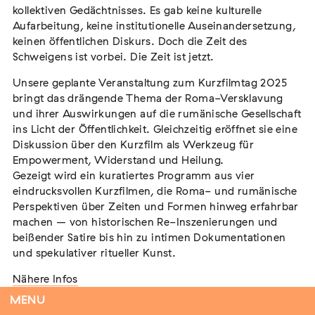
kollektiven Gedächtnisses. Es gab keine kulturelle
Aufarbeitung, keine institutionelle Auseinandersetzung,
keinen öffentlichen Diskurs. Doch die Zeit des
Schweigens ist vorbei. Die Zeit ist jetzt.
Flucht – Internierung – Deportation –
Vernichtung
Unsere geplante Veranstaltung zum Kurzfilmtag 2025
Extern
bringt das drängende Thema der Roma-Versklavung
und ihrer Auswirkungen auf die rumänische Gesellschaft
07. August 2026
Darmstadt
ins Licht der Öffentlichkeit. Gleichzeitig eröffnet sie eine
Diskussion über den Kurzfilm als Werkzeug für
Empowerment, Widerstand und Heilung.
Gezeigt wird ein kuratiertes Programm aus vier
eindrucksvollen Kurzfilmen, die Roma- und rumänische
Tag der Menschlichkeit Verband Deutscher
Perspektiven über Zeiten und Formen hinweg erfahrbar
Sinti und Roma, Landesverband Rheinland-
machen – von historischen Re-Inszenierungen und
Pfalz nimmt teil
beißender Satire bis hin zu intimen Dokumentationen
Extern
und spekulativer ritueller Kunst.
22. August 2026
Landau in der Pfalz
Nähere Infos
MENU