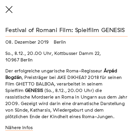
Festival of Romani Film: Spielfilm GENESIS
08. Dezember 2019
Berlin
THE THREAD THAT HOLDS / DER FADEN,
So., 8.12., 20.00 Uhr, Kottbusser Damm 22,
DER HÄLT
10967 Berlin
Extern
Der erfolgreiche ungarische Roma-Regisseur
Árpád
22. Juli 2026 - 04. Oktober 2026
Augsburg
Bogdán
, Preisträger bei AKE DIKHEA? 2018 für seinen
Film GHETTO BALBOA, verarbeitet in seinem
Spielfilm
GENESIS
(So., 8.12., 20.00 Uhr) die
rassistische Mordserie an Roma in Ungarn aus dem Jahr
2009. Gezeigt wird darin eine dramatische Darstellung
Der Weg der Sinti und Roma
von Sünde, Katharsis, Wiedergeburt und dem
Extern
plötzlichen Ende der Kindheit eines Roma-Jungen.
02. August 2026 - 16. August 2026
Darmstadt
Nähere Infos