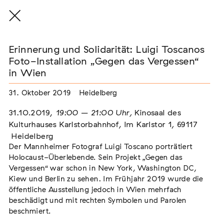
Erinnerung und Solidarität: Luigi Toscanos
Foto-Installation „Gegen das Vergessen“
in Wien
THE THREAD THAT HOLDS / DER FADEN,
31. Oktober 2019
Heidelberg
DER HÄLT
Extern
31.10.2019,
19:00 – 21:00 Uhr,
Kinosaal des
22. Juli 2026 - 04. Oktober 2026
Augsburg
Kulturhauses Karlstorbahnhof,
Im Karlstor 1,
69117
Heidelberg
Der Mannheimer Fotograf Luigi Toscano porträtiert
Holocaust-Überlebende. Sein Projekt „Gegen das
Vergessen“ war schon in New York, Washington DC,
Der Weg der Sinti und Roma
Kiew und Berlin zu sehen. Im Frühjahr 2019 wurde die
Extern
öffentliche Ausstellung jedoch in Wien mehrfach
beschädigt und mit rechten Symbolen und Parolen
02. August 2026 - 16. August 2026
Darmstadt
beschmiert.