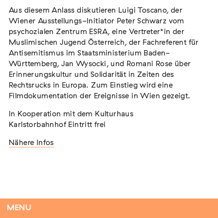
Aus diesem Anlass diskutieren Luigi Toscano, der
Wiener Ausstellungs-Initiator Peter Schwarz vom
psychozialen Zentrum ESRA, eine Vertreter*in der
Tag der Menschlichkeit Verband Deutscher
Muslimischen Jugend Österreich, der Fachreferent für
Sinti und Roma, Landesverband Rheinland-
Antisemitismus im Staatsministerium Baden-
Pfalz nimmt teil
Württemberg, Jan Wysocki, und Romani Rose über
Erinnerungskultur und Solidarität in Zeiten des
Extern
Rechtsrucks in Europa. Zum Einstieg wird eine
22. August 2026
Landau in der Pfalz
Filmdokumentation der Ereignisse in Wien gezeigt.
In Kooperation mit dem Kulturhaus
Karlstorbahnhof Eintritt frei
Nähere Infos
Vom Vorurteil zur Gewalt: Politische und
soziale Feindbilder in Geschichte und
Gegenwart
Extern
15. September 2026
Dortmund
MENU