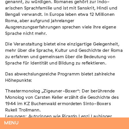
genannt, zu würdigen. Romanes gehört zur indo-
arischen Sprachfamilie und ist mit Sanskrit, Hindi und
Bengali verwandt. In Europa leben etwa 12 Millionen
Roma, aber aufgrund jahrelanger
Flucht – Internierung – Deportation –
Ausgrenzungserfahrungen sprechen viele ihre eigene
Vernichtung
Sprache nicht mehr.
Extern
Die Veranstaltung bietet eine einzigartige Gelegenheit,
07. August 2026
Darmstadt
mehr über die Sprache, Kultur und Geschichte der Roma
zu erfahren und gemeinsam über die Bedeutung von
Sprache für Identität und Bildung zu reflektieren.
Das abwechslungsreiche Programm bietet zahlreiche
Antiziganismus in Relation zu Rassismus
Höhepunkte:
und Antisemitismus
Theatermonolog „Zigeuner-Boxer“: Der berührende
Extern
MARKUS END
Monolog von Carsten Keller erzählt die Geschichte des
04. September 2026
Aachen
1944 im KZ Buchenwald ermordeten Sinto-Boxers
Rukeli Trollmann.
Lesungen: Autorinnen wie Ricardo Lenzi Laubinger
(„Eisig weht der kalte Wind“), Norbert Mappes-
MENU