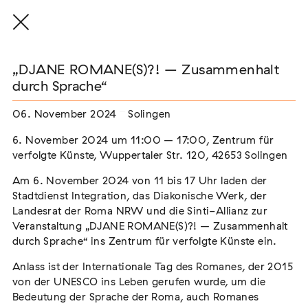
„DJANE ROMANE(S)?! – Zusammenhalt
durch Sprache“
06. November 2024
Solingen
THE THREAD THAT HOLDS / DER FADEN,
DER HÄLT
6. November 2024 um 11:00 – 17:00, Zentrum für
Extern
verfolgte Künste, Wuppertaler Str. 120, 42653 Solingen
22. Juli 2026 - 04. Oktober 2026
Augsburg
Am 6. November 2024 von 11 bis 17 Uhr laden der
Stadtdienst Integration, das Diakonische Werk, der
Landesrat der Roma NRW und die Sinti-Allianz zur
Veranstaltung „DJANE ROMANE(S)?! – Zusammenhalt
durch Sprache“ ins Zentrum für verfolgte Künste ein.
Der Weg der Sinti und Roma
Extern
Anlass ist der Internationale Tag des Romanes, der 2015
von der UNESCO ins Leben gerufen wurde, um die
02. August 2026 - 16. August 2026
Darmstadt
Bedeutung der Sprache der Roma, auch Romanes