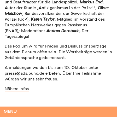
und Beauftragter für die Landespolizei,
Markus End
,
Autor der Studie „Antiziganismus in der Polizei“,
Oliver
Malchow
, Bundesvorsitzender der Gewerkschaft der
Polizei (GdP),
Karen Taylor
, Mitglied im Vorstand des
Tag der Menschlichkeit Verband Deutscher
Europäischen Netzwerkes gegen Rassismus
Sinti und Roma, Landesverband Rheinland-
(ENAR); Moderation:
Andrea Dernbach
, Der
Pfalz nimmt teil
Tagesspiegel
Extern
Das Podium wird für Fragen und Diskussionsbeiträge
22. August 2026
Landau in der Pfalz
aus dem Plenum offen sein. Die Wortbeiträge werden in
Gebärdensprache gedolmetscht.
Anmeldungen werden bis zum 10. Oktober unter
presse@ads.bund.de
erbeten. Über Ihre Teilnahme
Vom Vorurteil zur Gewalt: Politische und
würden wir uns sehr freuen.
soziale Feindbilder in Geschichte und
Nähere Infos
Gegenwart
Extern
15. September 2026
Dortmund
MENU