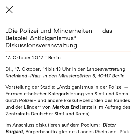
„Die Polizei und Minderheiten – das
Beispiel Antiziganismus“
Diskussionsveranstaltung
THE THREAD THAT HOLDS / DER FADEN,
17. Oktober 2017
Berlin
DER HÄLT
Extern
Di., 17. Oktober, 11 bis 13 Uhr in der
Landesvertretung
Rheinland-Pfalz, In den Ministergärten 6, 10117 Berlin
22. Juli 2026 - 04. Oktober 2026
Augsburg
Vorstellung der Studie: „Antiziganismus in der Polizei –
Formen ethnischer Kategorisierung von Sinti und Roma
durch Polizei- und andere Exekutivbehörden des Bundes
und der Länder“ von
Markus End
(erstellt im Auftrag des
Der Weg der Sinti und Roma
Zentralrats Deutscher Sinti und Roma)
Extern
Im Anschluss diskutieren auf dem Podium:
Dieter
02. August 2026 - 16. August 2026
Darmstadt
Burgard
, Bürgerbeauftragter des Landes Rheinland-Pfalz