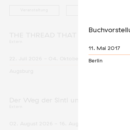
Veranstaltung
Ausstellung
Buchvorstel
THE THREAD THAT HOLDS / DER 
Extern
11. Mai 2017
22. Juli 2026 - 04. Oktober 2026
Berlin
Augsburg
Der Weg der Sinti und Roma
Extern
02. August 2026 - 16. August 2026