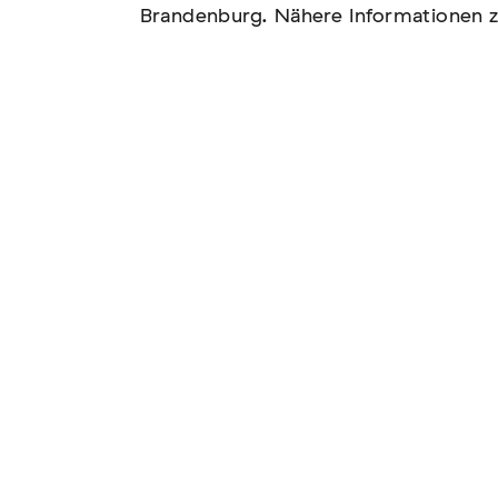
Brandenburg. Nähere Informationen z
n – Vernichtung
ismus und Antisemitismus