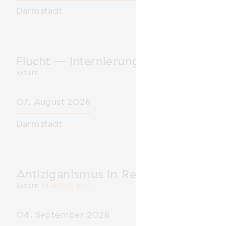
Darmstadt
Flucht – Internierung – Deportatio
Extern
07. August 2026
Darmstadt
Antiziganismus in Relation zu Rass
Extern
MARKUS END
04. September 2026