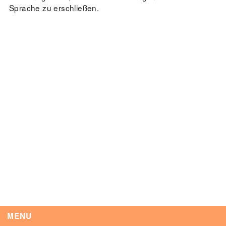
Sprache zu erschließen.
Tag der Menschlichkeit Verband Deutscher
Sinti und Roma, Landesverband Rheinland-
Pfalz nimmt teil
Extern
22. August 2026
Landau in der Pfalz
Vom Vorurteil zur Gewalt: Politische und
soziale Feindbilder in Geschichte und
Gegenwart
Extern
15. September 2026
Dortmund
MENU