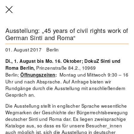
Ausstellung: „45 years of civil rights work of
German Sinti and Roma“
THE THREAD THAT HOLDS / DER
FADEN, DER HÄLT
01. August 2017
Berlin
Extern
Di., 1. August bis Mo. 16. Oktober; DokuZ Sinti und
22. Juli 2026 - 04. Oktober 2026
Augsburg
Prinzenstraße 84.2., 10969
Roma Berlin,
Berlin;
Montag und Mittwoch 9:30 – 16
Öffnungszeiten
:
Uhr und nach Absprache. Auf Anfrage bieten wir
Rundgänge durch die Ausstellung mit anschließendem
Gespräch an.
Der Weg der Sinti und Roma
Die Ausstellung stellt in englischer Sprache wesentliche
Extern
Wegmarken der Geschichte der Bürgerrechtsbewegung
02. August 2026 - 16. August 2026
Darmstadt
deutscher Sinti und Roma dar. Es liegen zweisprachige
Kataloge aus, so dass es für unsere Besucher_innen
auch möglich ist, sich die Ausstellung in deutscher