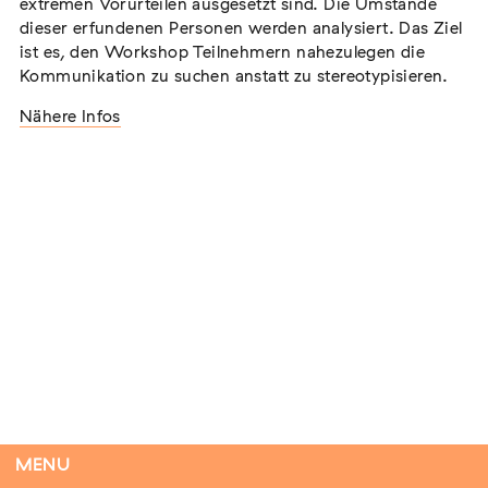
extremen Vorurteilen ausgesetzt sind. Die Umstände
dieser erfundenen Personen werden analysiert. Das Ziel
ist es, den Workshop Teilnehmern nahezulegen die
Kommunikation zu suchen anstatt zu stereotypisieren.
Tag der Menschlichkeit Verband Deutscher
Sinti und Roma, Landesverband Rheinland-
Nähere Infos
Pfalz nimmt teil
Extern
22. August 2026
Landau in der Pfalz
Vom Vorurteil zur Gewalt: Politische und
soziale Feindbilder in Geschichte und
Gegenwart
Extern
15. September 2026
Dortmund
MENU