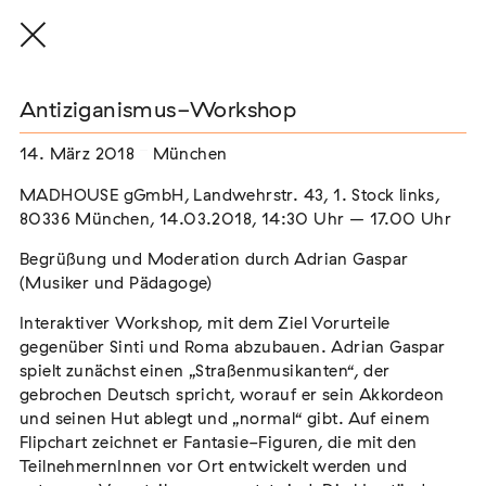
Antiziganismus-Workshop
14. März 2018
München
THE THREAD THAT HOLDS / DER FADEN,
MADHOUSE gGmbH, Landwehrstr. 43, 1. Stock links,
DER HÄLT
80336 München, 14.03.2018, 14:30 Uhr – 17.00 Uhr
Extern
Begrüßung und Moderation durch Adrian Gaspar
22. Juli 2026 - 04. Oktober 2026
Augsburg
(Musiker und Pädagoge)
Interaktiver Workshop, mit dem Ziel Vorurteile
gegenüber Sinti und Roma abzubauen. Adrian Gaspar
spielt zunächst einen „Straßenmusikanten“, der
Der Weg der Sinti und Roma
gebrochen Deutsch spricht, worauf er sein Akkordeon
und seinen Hut ablegt und „normal“ gibt. Auf einem
Extern
Flipchart zeichnet er Fantasie-Figuren, die mit den
02. August 2026 - 16. August 2026
Darmstadt
TeilnehmernInnen vor Ort entwickelt werden und