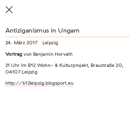
Antiziganismus in Ungarn
24. März 2017
Leipzig
THE THREAD THAT HOLDS / DER FADEN,
Vortrag
von Benjamin Horvath
DER HÄLT
21 Uhr im B12 Wohn- & Kulturprojekt, Braustraße 20,
Extern
04107 Leipzig
22. Juli 2026 - 04. Oktober 2026
Augsburg
http://b12leipzig.blogsport.eu
Der Weg der Sinti und Roma
Extern
02. August 2026 - 16. August 2026
Darmstadt