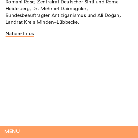
Romani Rose, Zentralrat Deutscher Sinti und Roma
Heidelberg, Dr. Mehmet Daimagüler,
Bundesbeauftragter Antiziganismus und Ali Doğan,
Landrat Kreis Minden-Lübbecke.
Tag der Menschlichkeit Verband Deutscher
Sinti und Roma, Landesverband Rheinland-
Nähere Infos
Pfalz nimmt teil
Extern
22. August 2026
Landau in der Pfalz
Vom Vorurteil zur Gewalt: Politische und
soziale Feindbilder in Geschichte und
Gegenwart
Extern
15. September 2026
Dortmund
MENU