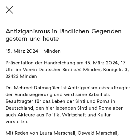
Antiziganismus in ländlichen Gegenden
gestern und heute
15. März 2024
Minden
THE THREAD THAT HOLDS / DER FADEN,
DER HÄLT
Präsentation der Handreichung am 15. März 2024, 17
Extern
Uhr im Verein Deutscher Sinti e.V. Minden, Königstr. 3,
32423 Minden
22. Juli 2026 - 04. Oktober 2026
Augsburg
Dr. Mehmet Daimagüler ist Antiziganismusbeauftragter
der Bundesregierung und wird seine Arbeit als
Beauftragter für das Leben der Sinti und Roma in
Deutschland, den hier lebenden Sinti und Roma aber
Der Weg der Sinti und Roma
auch Akteure aus Politik, Wirtschaft und Kultur
Extern
vorstellen.
02. August 2026 - 16. August 2026
Darmstadt
Mit Reden von Laura Marschall, Oswald Marschall,