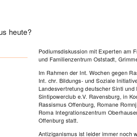
Seminar
us heute?
ADEN, DER HÄLT
Podiumsdiskussion mit Experten am Fr,
und Familienzentrum Oststadt, Grimm
Im Rahmen der Int. Wochen gegen Rass
Int. chr. Bildungs- und Soziale Initiati
Landesvertretung deutscher Sinti u
Sintipowerclub e.V. Ravensburg, in K
Rassismus Offenburg, Romane Romnja 
Roma Integrationszentrum Oberhausen,
Offenburg statt.
Antiziganismus ist leider immer noch we