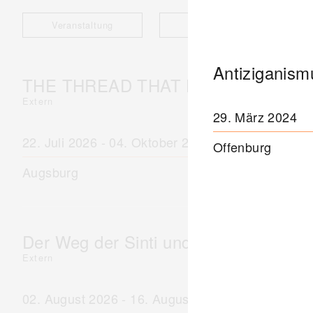
Veranstaltung
Ausstellung
Antiziganism
THE THREAD THAT HOLDS / DER F
Extern
29. März 2024
22. Juli 2026 - 04. Oktober 2026
Offenburg
Augsburg
Der Weg der Sinti und Roma
Extern
02. August 2026 - 16. August 2026