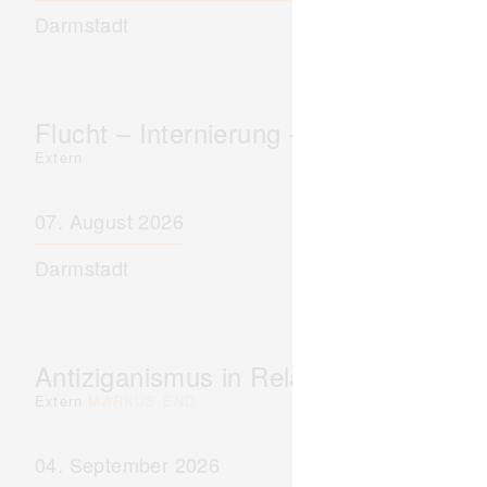
Darmstadt
Flucht – Internierung – Deportation –
Extern
07. August 2026
Darmstadt
Antiziganismus in Relation zu Rassis
Extern
MARKUS END
04. September 2026