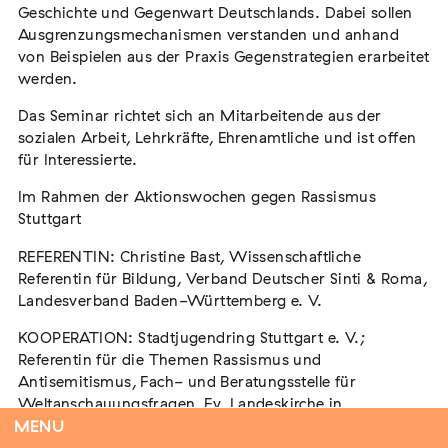
Geschichte und Gegenwart Deutschlands. Dabei sollen
Ausgrenzungsmechanismen verstanden und anhand
von Beispielen aus der Praxis Gegenstrategien erarbeitet
werden.
Flucht – Internierung – Deportation –
Vernichtung
Das Seminar richtet sich an Mitarbeitende aus der
Extern
sozialen Arbeit, Lehrkräfte, Ehrenamtliche und ist offen
für Interessierte.
07. August 2026
Darmstadt
Im Rahmen der Aktionswochen gegen Rassismus
Stuttgart
REFERENTIN: Christine Bast, Wissenschaftliche
Tag der Menschlichkeit Verband Deutscher
Referentin für Bildung, Verband Deutscher Sinti & Roma,
Sinti und Roma, Landesverband Rheinland-
Landesverband Baden-Württemberg e. V.
Pfalz nimmt teil
KOOPERATION: Stadtjugendring Stuttgart e. V.;
Extern
Referentin für die Themen Rassismus und
22. August 2026
Landau in der Pfalz
Antisemitismus, Fach- und Beratungsstelle für
Weltanschauungsfragen, Ev. Landeskirche in
Württemberg; Initiative Lern- und Gedenkort Hotel
MENU