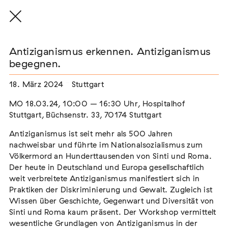
Antiziganismus erkennen. Antiziganismus
begegnen.
18. März 2024
Stuttgart
THE THREAD THAT HOLDS / DER FADEN,
DER HÄLT
MO 18.03.24, 10:00 – 16:30 Uhr, Hospitalhof
Extern
Stuttgart, Büchsenstr. 33, 70174 Stuttgart
22. Juli 2026 - 04. Oktober 2026
Augsburg
Antiziganismus ist seit mehr als 500 Jahren
nachweisbar und führte im Nationalsozialismus zum
Völkermord an Hunderttausenden von Sinti und Roma.
Der heute in Deutschland und Europa gesellschaftlich
weit verbreitete Antiziganismus manifestiert sich in
Der Weg der Sinti und Roma
Praktiken der Diskriminierung und Gewalt. Zugleich ist
Extern
Wissen über Geschichte, Gegenwart und Diversität von
Sinti und Roma kaum präsent. Der Workshop vermittelt
02. August 2026 - 16. August 2026
Darmstadt
wesentliche Grundlagen von Antiziganismus in der