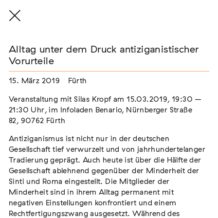
Alltag unter dem Druck antiziganistischer
Vorurteile
15. März 2019
Fürth
THE THREAD THAT HOLDS / DER FADEN,
DER HÄLT
Veranstaltung mit Silas Kropf am 15.03.2019, 19:30 –
Extern
21:30 Uhr, im Infoladen Benario, Nürnberger Straße
82, 90762 Fürth
22. Juli 2026 - 04. Oktober 2026
Augsburg
Antiziganismus ist nicht nur in der deutschen
Gesellschaft tief verwurzelt und von jahrhundertelanger
Tradierung geprägt. Auch heute ist über die Hälfte der
Gesellschaft ablehnend gegenüber der Minderheit der
Der Weg der Sinti und Roma
Sinti und Roma eingestellt. Die Mitglieder der
Extern
Minderheit sind in ihrem Alltag permanent mit
negativen Einstellungen konfrontiert und einem
02. August 2026 - 16. August 2026
Darmstadt
Rechtfertigungszwang ausgesetzt. Während des