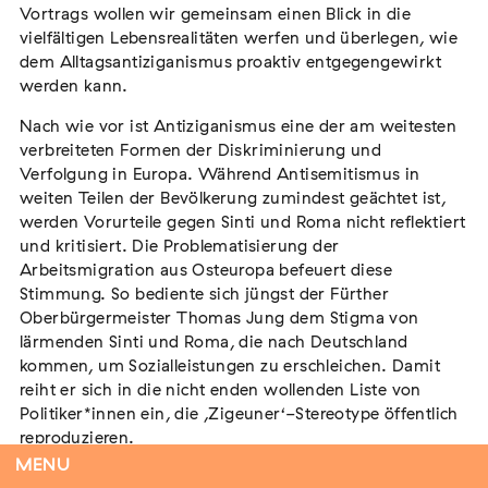
Vortrags wollen wir gemeinsam einen Blick in die
vielfältigen Lebensrealitäten werfen und überlegen, wie
dem Alltagsantiziganismus proaktiv entgegengewirkt
werden kann.
Tag der Menschlichkeit Verband Deutscher
Sinti und Roma, Landesverband Rheinland-
Nach wie vor ist Antiziganismus eine der am weitesten
Pfalz nimmt teil
verbreiteten Formen der Diskriminierung und
Extern
Verfolgung in Europa. Während Antisemitismus in
weiten Teilen der Bevölkerung zumindest geächtet ist,
22. August 2026
Landau in der Pfalz
werden Vorurteile gegen Sinti und Roma nicht reflektiert
und kritisiert. Die Problematisierung der
Arbeitsmigration aus Osteuropa befeuert diese
Stimmung. So bediente sich jüngst der Fürther
Oberbürgermeister Thomas Jung dem Stigma von
Vom Vorurteil zur Gewalt: Politische und
lärmenden Sinti und Roma, die nach Deutschland
soziale Feindbilder in Geschichte und
kommen, um Sozialleistungen zu erschleichen. Damit
Gegenwart
reiht er sich in die nicht enden wollenden Liste von
Extern
Politiker*innen ein, die ,Zigeuner‘-Stereotype öffentlich
reproduzieren.
15. September 2026
Dortmund
MENU
VeranstalterInnen:
Antifaschistische Linke Fürth
,
Fürther