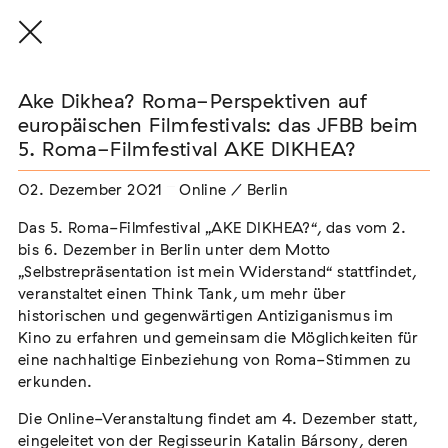
Ake Dikhea? Roma-Perspektiven auf
europäischen Filmfestivals: das JFBB beim
5. Roma-Filmfestival AKE DIKHEA?
THE THREAD THAT HOLDS / DER FADEN,
02. Dezember 2021
Online / Berlin
DER HÄLT
Extern
Das 5. Roma-Filmfestival „AKE DIKHEA?“, das vom 2.
bis 6. Dezember in Berlin unter dem Motto
22. Juli 2026 - 04. Oktober 2026
Augsburg
„Selbstrepräsentation ist mein Widerstand“ stattfindet,
veranstaltet einen Think Tank, um mehr über
historischen und gegenwärtigen Antiziganismus im
Kino zu erfahren und gemeinsam die Möglichkeiten für
eine nachhaltige Einbeziehung von Roma-Stimmen zu
Der Weg der Sinti und Roma
erkunden.
Extern
Die Online-Veranstaltung findet am 4. Dezember statt,
02. August 2026 - 16. August 2026
Darmstadt
eingeleitet von der Regisseurin Katalin Bársony, deren