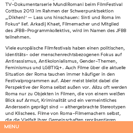
TV-Dokumentarserie MundiRomani beim FilmFestival
Cottbus 2013 im Rahmen der Schwerpunktsektion
„‚Dikhen!‘ – Lass uns hinschauen: Sinti und Roma im
Fokus“ lief. Arkadij Khaet, Filmemacher und Mitglied
Tag der Menschlichkeit Verband Deutscher
des JFBB-Programmkollektivs, wird im Namen des JFBB
Sinti und Roma, Landesverband Rheinland-
teilnehmen.
Pfalz nimmt teil
Extern
Viele europäische Filmfestivals haben einen politischen,
identitäts- oder menschenrechtsbezogenen Fokus auf
22. August 2026
Landau in der Pfalz
Antirassismus, Antikolonialismus, Gender-Themen,
Feminismus und LGBTIQ+. Auch Filme über die aktuelle
Situation der Roma tauchen immer häufiger in den
Festivalprogrammen auf. Aber meist bleibt dabei die
Perspektive der Roma selbst außen vor. Allzu oft werden
Vom Vorurteil zur Gewalt: Politische und
Roma nur zu Objekten in Filmen, die von einem weißen
soziale Feindbilder in Geschichte und
Blick auf Armut, Kriminalität und ein vermeintliches
Gegenwart
Anderssein geprägt sind – althergebrachte Stereotypen
Extern
und Klischees. Filme von Roma-Filmemachern selbst,
die die Vielfalt ihrer Gemeinschaften repräsentieren,
15. September 2026
Dortmund
bleiben weitgehend unbeachtet.
MENU