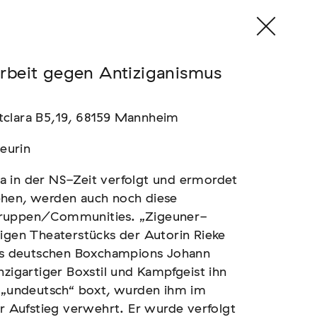
arbeit gegen Antiziganismus
tclara B5,19, 68159 Mannheim
eurin
a in der NS-Zeit verfolgt und ermordet
ehen, werden auch noch diese
­gruppen/Communities. „Zigeuner-
migen Theaterstücks der Autorin Rieke
 des deutschen Boxchampions Johann
nzigartiger Boxstil und Kampfgeist ihn
r „undeutsch“ boxt, wurden ihm im
er Aufstieg verwehrt. Er wurde verfolgt