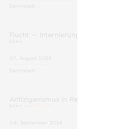
Darmstadt
Flucht – Internierung – Deportatio
Extern
07. August 2026
Darmstadt
Antiziganismus in Relation zu Rass
Extern
MARKUS END
04. September 2026