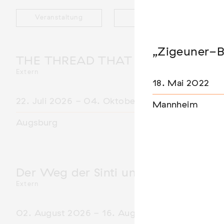
Veranstaltung
Ausstellung
„Zigeuner-B
THE THREAD THAT HOLDS / DER 
Extern
18. Mai 2022
22. Juli 2026 - 04. Oktober 2026
Mannheim
Augsburg
Der Weg der Sinti und Roma
Extern
02. August 2026 - 16. August 2026