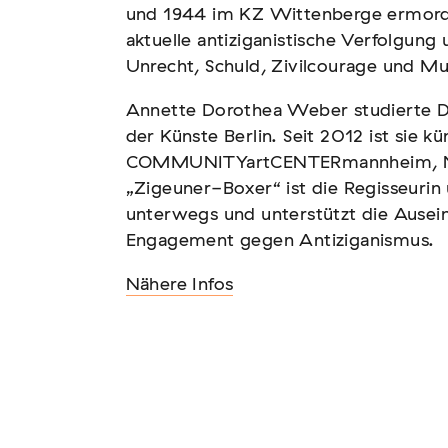
und 1944 im KZ Wittenberge ermordet
aktuelle antiziganistische Verfolgung
Unrecht, Schuld, Zivilcourage und Mu
Annette Dorothea Weber studierte Da
n – Vernichtung
der Künste Berlin. Seit 2012 ist sie kü
COMMUNITYartCENTERmannheim, Ne
„Zigeuner-Boxer“ ist die Regisseurin 
unterwegs und unterstützt die Ausei
Engagement gegen Antiziganismus.
Nähere Infos
ismus und Antisemitismus