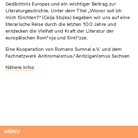
Gedächtnis Europas und ein wichtiger Beitrag zur
Literaturgeschichte. Unter dem Titel „Wovor soll ich
mich fürchten?“ (Ceija Stojka) begeben wir uns auf eine
literarische Reise durch die letzten 100 Jahre und
Flucht – Internierung – Deportation –
entdecken die Vielfalt und Kraft der Literatur der
Vernichtung
europäischen Rom*nja und Sinti*zze.
Extern
Eine Kooperation von Romano Sumnal e.V. und dem
07. August 2026
Darmstadt
Fachnetzwerk Antiromaismus/Antiziganismus Sachsen
Nähere Infos
Tag der Menschlichkeit Verband Deutscher
Sinti und Roma, Landesverband Rheinland-
Pfalz nimmt teil
Extern
22. August 2026
Landau in der Pfalz
MENU