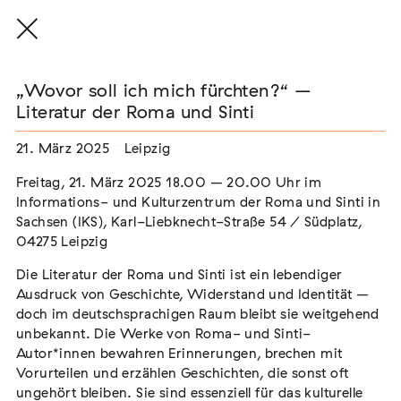
„Wovor soll ich mich fürchten?“ –
Literatur der Roma und Sinti
21. März 2025
Leipzig
THE THREAD THAT HOLDS / DER FADEN,
DER HÄLT
Freitag, 21. März 2025 18.00 – 20.00 Uhr im
Extern
Informations- und Kulturzentrum der Roma und Sinti in
Sachsen (IKS), Karl-Liebknecht-Straße 54 / Südplatz,
22. Juli 2026 - 04. Oktober 2026
Augsburg
04275 Leipzig
Die Literatur der Roma und Sinti ist ein lebendiger
Ausdruck von Geschichte, Widerstand und Identität –
doch im deutschsprachigen Raum bleibt sie weitgehend
Der Weg der Sinti und Roma
unbekannt. Die Werke von Roma- und Sinti-
Extern
Autor*innen bewahren Erinnerungen, brechen mit
Vorurteilen und erzählen Geschichten, die sonst oft
02. August 2026 - 16. August 2026
Darmstadt
ungehört bleiben. Sie sind essenziell für das kulturelle