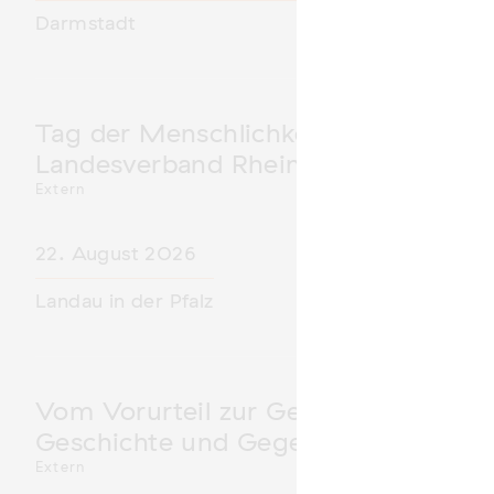
Darmstadt
Tag der Menschlichkeit Verband Deu
Landesverband Rheinland-Pfalz nimm
Extern
22. August 2026
Landau in der Pfalz
Vom Vorurteil zur Gewalt: Politische 
Geschichte und Gegenwart
Extern