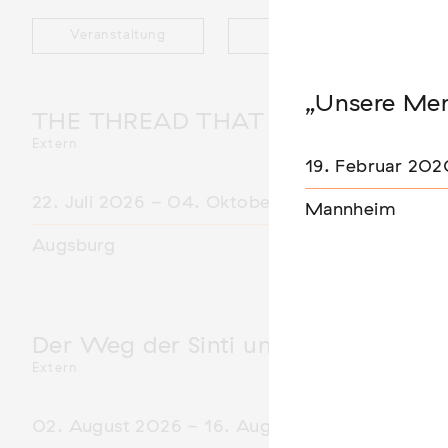
Veranstaltung
Ausstellung
„Unsere Men
THE THREAD THAT HOLDS / DER 
Extern
19. Februar 202
22. Juli 2026 - 04. Oktober 2026
Mannheim
Augsburg
Der Weg der Sinti und Roma
Extern
02. August 2026 - 16. August 2026