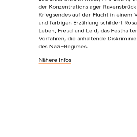
der Konzentrationslager Ravensbrück
Kriegsendes auf der Flucht in einem 
und farbigen Erzählung schildert Rosa
Leben, Freud und Leid, das Festhalte
tscher Sinti und Roma,
Vorfahren, die anhaltende Diskrimini
t teil
des Nazi-Regimes.
Nähere Infos
und soziale Feindbilder in