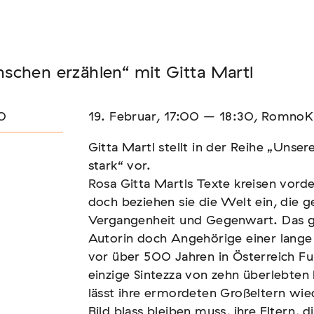
Seminar
schen erzählen“ mit Gitta Martl
FADEN, DER HÄLT
0
19. Februar, 17:00 – 18:30, Romno
Gitta Martl stellt in der Reihe „Unse
stark“ vor.
Rosa Gitta Martls Texte kreisen vord
doch beziehen sie die Welt ein, die ge
Vergangenheit und Gegenwart. Das geh
Autorin doch Angehörige einer lange v
vor über 500 Jahren in Österreich Fuß
einzige Sintezza von zehn überlebten
lässt ihre ermordeten Großeltern wi
Bild blass bleiben muss, ihre Eltern,