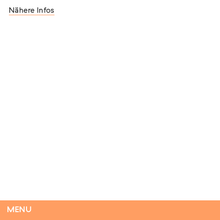
Nähere Infos
Flucht – Internierung – Deportation –
Vernichtung
Extern
07. August 2026
Darmstadt
Antiziganismus in Relation zu Rassismus
und Antisemitismus
Extern
MARKUS END
04. September 2026
Aachen
MENU