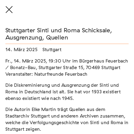
Stuttgarter Sinti und Roma Schicksale,
Ausgrenzung, Quellen
14. März 2025
Stuttgart
THE THREAD THAT HOLDS / DER FADEN,
DER HÄLT
Fr., 14. März 2025, 19:30 Uhr im Bürgerhaus Feuerbach
Extern
/ Bonatz-Bau, Stuttgarter Straße 15, 70469 Stuttgart
Veranstalter: Naturfreunde Feuerbach
22. Juli 2026 - 04. Oktober 2026
Augsburg
Die Diskreminierung und Ausgrenzung der Sinti und
Roma in Deutschland ist alt. Sie hat vor 1933 existiert
ebenso existiert wie nach 1945.
Der Weg der Sinti und Roma
Die Autorin Elke Martin trägt Quellen aus dem
Extern
Stadtarchiv Stuttgart und anderen Archiven zusammen,
welche die Verfolgungsgeschichte von Sinti und Roma in
02. August 2026 - 16. August 2026
Darmstadt
Stuttgart zeigen.