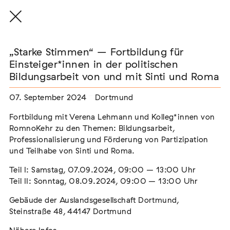
„Starke Stimmen“ – Fortbildung für
Einsteiger*innen in der politischen
Bildungsarbeit von und mit Sinti und Roma
THE THREAD THAT HOLDS / DER FADEN,
07. September 2024
Dortmund
DER HÄLT
Extern
Fortbildung mit Verena Lehmann und Kolleg*innen von
RomnoKehr zu den Themen: Bildungsarbeit,
22. Juli 2026 - 04. Oktober 2026
Augsburg
Professionalisierung und Förderung von Partizipation
und Teilhabe von Sinti und Roma.
Teil I: Samstag, 07.09.2024, 09:00 – 13:00 Uhr
Teil II: Sonntag, 08.09.2024, 09:00 – 13:00 Uhr
Der Weg der Sinti und Roma
Extern
Gebäude der Auslandsgesellschaft Dortmund,
Steinstraße 48, 44147 Dortmund
02. August 2026 - 16. August 2026
Darmstadt