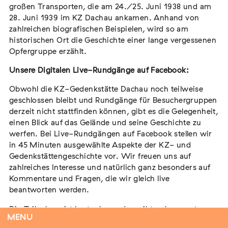
großen Transporten, die am 24./25. Juni 1938 und am
28. Juni 1939 im KZ Dachau ankamen. Anhand von
zahlreichen biografischen Beispielen, wird so am
historischen Ort die Geschichte einer lange vergessenen
Tag der Menschlichkeit Verband Deutscher
Opfergruppe erzählt.
Sinti und Roma, Landesverband Rheinland-
Pfalz nimmt teil
Unsere Digitalen Live-Rundgänge auf Facebook:
Extern
Obwohl die KZ-Gedenkstätte Dachau noch teilweise
22. August 2026
Landau in der Pfalz
geschlossen bleibt und Rundgänge für Besuchergruppen
derzeit nicht stattfinden können, gibt es die Gelegenheit,
einen Blick auf das Gelände und seine Geschichte zu
werfen. Bei Live-Rundgängen auf Facebook stellen wir
in 45 Minuten ausgewählte Aspekte der KZ- und
Vom Vorurteil zur Gewalt: Politische und
Gedenkstättengeschichte vor. Wir freuen uns auf
soziale Feindbilder in Geschichte und
zahlreiches Interesse und natürlich ganz besonders auf
Gegenwart
Kommentare und Fragen, die wir gleich live
Extern
beantworten werden.
15. September 2026
Dortmund
Die Teilnahme ist kostenlos und es gibt unbegrenzte
MENU
Plätze.