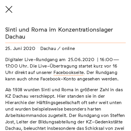
Sinti und Roma im Konzentrationslager
Dachau
25. Juni 2020
Dachau / online
THE THREAD THAT HOLDS / DER FADEN,
DER HÄLT
Digitaler Live-Rundgang am 25.06.2020 | 16:00—
Extern
17:00 Uhr. Die Live-Übertragung startet kurz vor 16
Uhr direkt auf unserer
Facebookseite
. Der Rundgang
22. Juli 2026 - 04. Oktober 2026
Augsburg
kann auch ohne Facebook-Konto angesehen werden.
Ab 1938 wurden Sinti und Roma in größerer Zahl in das
KZ Dachau verschleppt. Hier standen sie in der
Hierarchie der Häftlingsgesellschaft oft sehr weit unten
Der Weg der Sinti und Roma
und wurden beispielsweise besonders harten
Extern
Arbeitskommandos zugeteilt. Der Rundgang von Steffen
Jost, Leiter der Bildungsabteilung der KZ-Gedenkstätte
02. August 2026 - 16. August 2026
Darmstadt
Dachau, beleuchtet insbesondere das Schicksal von zwei