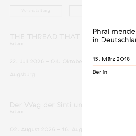
Veranstaltung
Ausstellung
Phral mende
THE THREAD THAT HOLDS / DER 
in Deutschl
Extern
15. März 2018
22. Juli 2026 - 04. Oktober 2026
Berlin
Augsburg
Der Weg der Sinti und Roma
Extern
02. August 2026 - 16. August 2026