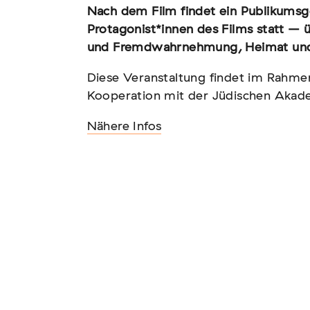
Nach dem Film findet ein Publikumsg
Protagonist*innen des Films statt – 
und Fremdwahrnehmung, Heimat und
Diese Veranstaltung findet im Rahm
n – Vernichtung
Kooperation mit der Jüdischen Akadem
Nähere Infos
tscher Sinti und Roma,
t teil