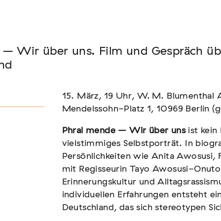
Seminar
 – Wir über uns. Film und Gespräch üb
FADEN, DER HÄLT
and
15. März, 19 Uhr, W. M. Blumentha
Mendelssohn-Platz 1, 10969 Berlin
Phral mende – Wir über uns
ist kein
vielstimmiges Selbstporträt. In biogr
Persönlichkeiten wie Anita Awosusi,
mit Regisseurin Tayo Awosusi-Onuto
Erinnerungskultur und Alltagsrassism
individuellen Erfahrungen entsteht ei
Deutschland, das sich stereotypen Si