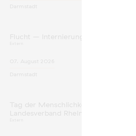
Darmstadt
Flucht – Internierung – Deportatio
Extern
07. August 2026
Darmstadt
Tag der Menschlichkeit Verband Deu
Landesverband Rheinland-Pfalz nimm
Extern