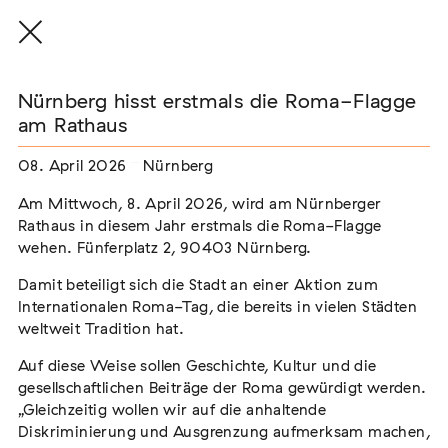
Nürnberg hisst erstmals die Roma-Flagge
am Rathaus
08. April 2026
Nürnberg
THE THREAD THAT HOLDS / DER FADEN,
DER HÄLT
Am Mittwoch, 8. April 2026, wird am Nürnberger
Extern
Rathaus in diesem Jahr erstmals die Roma-Flagge
wehen. Fünferplatz 2, 90403 Nürnberg.
22. Juli 2026 - 04. Oktober 2026
Augsburg
Damit beteiligt sich die Stadt an einer Aktion zum
Internationalen Roma-Tag, die bereits in vielen Städten
weltweit Tradition hat.
Der Weg der Sinti und Roma
Auf diese Weise sollen Geschichte, Kultur und die
Extern
gesellschaftlichen Beiträge der Roma gewürdigt werden.
„Gleichzeitig wollen wir auf die anhaltende
02. August 2026 - 16. August 2026
Darmstadt
Diskriminierung und Ausgrenzung aufmerksam machen,