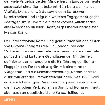
der viele Angehörige der Minderheit in Europa bis heute
ausgesetzt sind. Damit bekennt Nürnberg sich klar zu
Vielfalt, Menschenwürde sowie dem Schutz von
Minderheiten und zeigt ein weiteres Engagement gegen
Flucht – Internierung – Deportation –
Antiziganismus und für ein respektvolles Miteinander
Vernichtung
aller Menschen unserer Stadt“, sagt Oberbürgermeister
Extern
Marcus König.
07. August 2026
Darmstadt
Der Internationale Roma-Tag geht zurück auf den ersten
Welt-Roma-Kongress 1971 in London, bei dem
Vertreterinnen und Vertreter aus neun Ländern zentrale
politische und kulturelle Grundlagen der Minderheit
definierten, unter anderem die Einführung der Roma-
Antiziganismus in Relation zu Rassismus
Flagge in den Farben blau-grün mit einem roten
und Antisemitismus
Wagenrad und die Selbstbezeichnung „Roma“ anstelle
Extern
MARKUS END
diskriminierender Fremdbezeichnungen. Seit 1990 wird
er jährlich begangen. An diesem Tag wird vielerorts an
04. September 2026
Aachen
die historischen Verbrechen an Sinti und Roma erinnert,
aber auch an gesellschaftliche Benachteiligung,
Ausgrenzung und rassistische Gewalt, die für viele
MENU
Angehörige der Minderheit bis heute traurige Realität