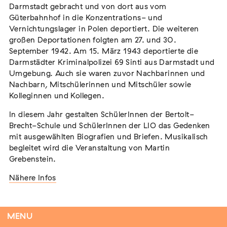
Darmstadt gebracht und von dort aus vom
Güterbahnhof in die Konzentrations- und
Vernichtungslager in Polen deportiert. Die weiteren
großen Deportationen folgten am 27. und 30.
Tag der Menschlichkeit Verband Deutscher
September 1942. Am 15. März 1943 deportierte die
Sinti und Roma, Landesverband Rheinland-
Darmstädter Kriminalpolizei 69 Sinti aus Darmstadt und
Pfalz nimmt teil
Umgebung. Auch sie waren zuvor Nachbarinnen und
Extern
Nachbarn, Mitschülerinnen und Mitschüler sowie
22. August 2026
Landau in der Pfalz
Kolleginnen und Kollegen.
In diesem Jahr gestalten SchülerInnen der Bertolt-
Brecht-Schule und SchülerInnen der LIO das Gedenken
mit ausgewählten Biografien und Briefen. Musikalisch
begleitet wird die Veranstaltung von Martin
Vom Vorurteil zur Gewalt: Politische und
Grebenstein.
soziale Feindbilder in Geschichte und
Gegenwart
Nähere Infos
Extern
15. September 2026
Dortmund
MENU