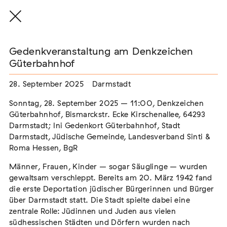
Gedenkveranstaltung am Denkzeichen
Güterbahnhof
28. September 2025
Darmstadt
THE THREAD THAT HOLDS / DER FADEN,
DER HÄLT
Sonntag, 28. September 2025 – 11:00, Denkzeichen
Extern
Güterbahnhof, Bismarckstr. Ecke Kirschenallee, 64293
Darmstadt; Ini Gedenkort Güterbahnhof, Stadt
22. Juli 2026 - 04. Oktober 2026
Augsburg
Darmstadt, Jüdische Gemeinde, Landesverband Sinti &
Roma Hessen, BgR
Männer, Frauen, Kinder – sogar Säuglinge – wurden
gewaltsam verschleppt. Bereits am 20. März 1942 fand
Der Weg der Sinti und Roma
die erste Deportation jüdischer Bürgerinnen und Bürger
Extern
über Darmstadt statt. Die Stadt spielte dabei eine
zentrale Rolle: Jüdinnen und Juden aus vielen
02. August 2026 - 16. August 2026
Darmstadt
südhessischen Städten und Dörfern wurden nach