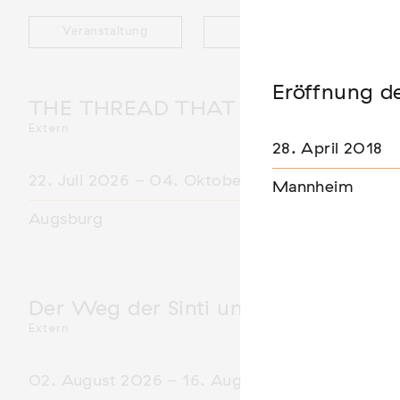
Veranstaltung
Ausstellung
Eröffnung d
THE THREAD THAT HOLDS / DER 
Extern
28. April 2018
22. Juli 2026 - 04. Oktober 2026
Mannheim
Augsburg
Der Weg der Sinti und Roma
Extern
02. August 2026 - 16. August 2026