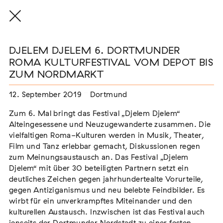
DJELEM DJELEM 6. DORTMUNDER
ROMA KULTURFESTIVAL VOM DEPOT BIS
ZUM NORDMARKT
THE THREAD THAT HOLDS / DER FADEN,
12. September 2019
Dortmund
DER HÄLT
Extern
Zum 6. Mal bringt das Festival „Djelem Djelem“
Alteingesessene und Neuzugewanderte zusammen. Die
22. Juli 2026 - 04. Oktober 2026
Augsburg
vielfaltigen Roma-Kulturen werden in Musik, Theater,
Film und Tanz erlebbar gemacht, Diskussionen regen
zum Meinungsaustausch an. Das Festival „Djelem
Djelem“ mit über 30 beteiligten Partnern setzt ein
deutliches Zeichen gegen jahrhundertealte Vorurteile,
Der Weg der Sinti und Roma
gegen Antiziganismus und neu belebte Feindbilder. Es
Extern
wirbt für ein unverkrampftes Miteinander und den
02. August 2026 - 16. August 2026
Darmstadt
kulturellen Austausch. Inzwischen ist das Festival auch