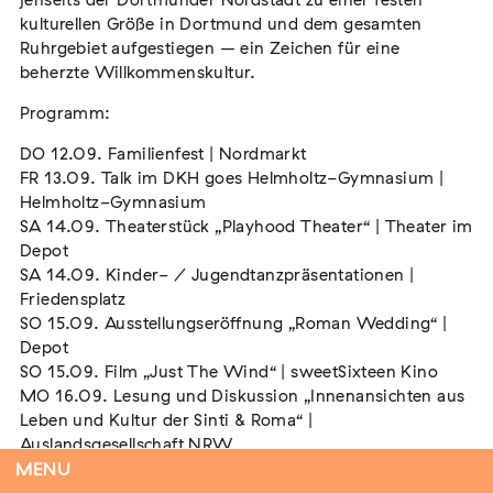
jenseits der Dortmunder Nordstadt zu einer festen
kulturellen Größe in Dortmund und dem gesamten
Ruhrgebiet aufgestiegen – ein Zeichen für eine
beherzte Willkommenskultur.
Flucht – Internierung – Deportation –
Programm:
Vernichtung
Extern
DO 12.09. Familienfest | Nordmarkt
FR 13.09. Talk im DKH goes Helmholtz-Gymnasium |
07. August 2026
Darmstadt
Helmholtz-Gymnasium
SA 14.09. Theaterstück „Playhood Theater“ | Theater im
Depot
SA 14.09. Kinder- / Jugendtanzpräsentationen |
Friedensplatz
Tag der Menschlichkeit Verband Deutscher
SO 15.09. Ausstellungseröffnung „Roman Wedding“ |
Sinti und Roma, Landesverband Rheinland-
Depot
Pfalz nimmt teil
SO 15.09. Film „Just The Wind“ | sweetSixteen Kino
Extern
MO 16.09. Lesung und Diskussion „Innenansichten aus
22. August 2026
Landau in der Pfalz
Leben und Kultur der Sinti & Roma“ |
Auslandsgesellschaft NRW
DI 17.09. Lesung „Die Morgendämmerung der Worte“ |
MENU