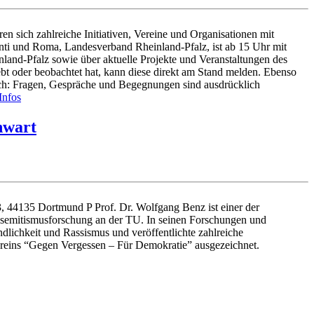
en sich zahlreiche Initiativen, Vereine und Organisationen mit
Sinti und Roma, Landesverband Rheinland-Pfalz, ist ab 15 Uhr mit
land-Pfalz sowie über aktuelle Projekte und Veranstaltungen des
ebt oder beobachtet hat, kann diese direkt am Stand melden. Ebenso
usch: Fragen, Gespräche und Begegnungen sind ausdrücklich
Infos
nwart
 44135 Dortmund P Prof. Dr. Wolfgang Benz ist einer der
ntisemitismusforschung an der TU. In seinen Forschungen und
dlichkeit und Rassismus und veröffentlichte zahlreiche
Vereins “Gegen Vergessen – Für Demokratie” ausgezeichnet.