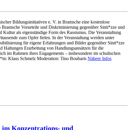
ischer Bildungsinitiativen e. V. in Bramsche eine kostenlose
5 Bramsche Vorurteile und Diskriminierung gegenüber Sinti*zze und
und Kultur als eigenständige Form des Rassismus. Die Veranstaltung
ttausende zum Opfer fielen. In der Veranstaltung werden unter
sibilisierung für eigene Erfahrungen und Bilder gegenüber Sinti*zze
nd Haltungen Erarbeitung von Handlungsansätzen für die
e sich im Rahmen ihres Engagements – insbesondere im schulischen
t*in: Klaus Schmelz Moderation: Tino Boubaris
Nähere Infos
 im Konzentrations- und