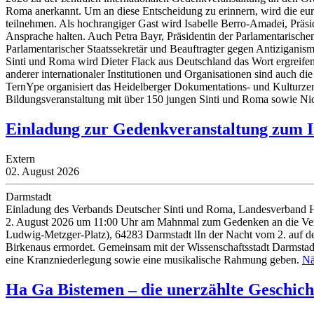
Roma anerkannt. Um an diese Entscheidung zu erinnern, wird die euro
teilnehmen. Als hochrangiger Gast wird Isabelle Berro-Amadei, Präs
Ansprache halten. Auch Petra Bayr, Präsidentin der Parlamentarisch
Parlamentarischer Staatssekretär und Beauftragter gegen Antiziganism
Sinti und Roma wird Dieter Flack aus Deutschland das Wort ergreife
anderer internationaler Institutionen und Organisationen sind auch
TernYpe organisiert das Heidelberger Dokumentations- und Kulturze
Bildungsveranstaltung mit über 150 jungen Sinti und Roma sowie N
Einladung zur Gedenkveranstaltung zum I
Extern
02. August 2026
Darmstadt
Einladung des Verbands Deutscher Sinti und Roma, Landesverband Hes
2. August 2026 um 11:00 Uhr am Mahnmal zum Gedenken an die Verfo
Ludwig-Metzger-Platz), 64283 Darmstadt lIn der Nacht vom 2. auf d
Birkenaus ermordet. Gemeinsam mit der Wissenschaftsstadt Darmsta
eine Kranzniederlegung sowie eine musikalische Rahmung geben.
Nä
Ha Ga Bistemen – die unerzählte Geschich