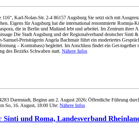
le 116“, Karl-Nolan-Str. 2-4 86157 Augsburg Sie setzt sich mit Ausgren
 sehen. Eigens für Augsburg hat die international renommierte Romnja-
Diaspora, die in Berlin und Mailand lebt und arbeitet. Im Zentrum ihre
nissage Die Stadt Augsburg und der Regionalverband deutscher Sinti &
ion-Samuel-Preisträgerin Angela Bachmair führt ein moderiertes Gesprä
Hornung – Kontrabass) begleitet. Im Anschluss findet ein Get-together
zung des Bezirks Schwaben statt.
Nähere Infos
4283 Darmstadt, Beginn am 2. August 2026; Öffentliche Führung durch 
am So, 16. August, 18:00 Uhr:
Nähere Infos
r Sinti und Roma, Landesverband Rheinland