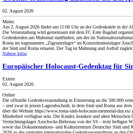
02. August 2026
Mainz
Am 2. August 2026 findet um 11:00 Uhr an der Gedenkstele in der Al
Die Veranstaltung wird gemeinsam mit dem FC Ente Bagdad organisiert
Gedenkreden am Mahnmal stattfinden, um der im Nationalsozialismus 
Roma im sogenannten „Zigeunerlager“ im Konzentrationslager Auschw
der Sinti und Roma ernannt. Der Tag ist Mahnung und Aufruf zugleic
Nähere Infos
Europäischer Holocaust-Gedenktag für Si
Extern
02. August 2026
Online
Die offizielle Gedenkveranstaltung in Erinnerung an die 500.000 e
– und zwar in jenem Lagerabschnitt, in dem Sinti und Roma aus de
über die Website https://www.roma-sinti-holocaust-memorial-day.eu/
Minderheit verfügbar sein. Die Kinder, kranken und alten Menschen 
Vernichtungslager Auschwitz-Birkenau von der SS – trotz heftigen Wi
sowie das Dokumentations- und Kulturzentrum Deutscher Sinti und
2026 zu der zentralen internationalen Gedenkveranstaltung an den O