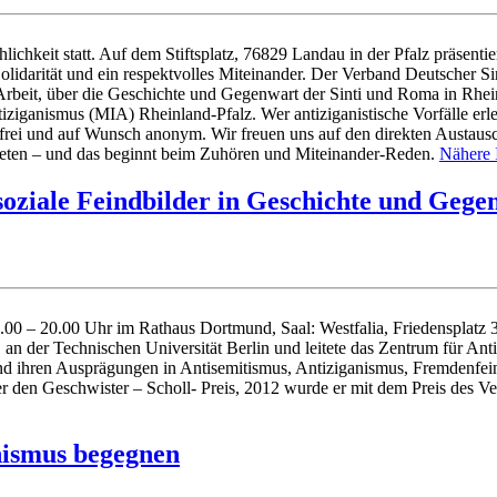
chkeit statt. Auf dem Stiftsplatz, 76829 Landau in der Pfalz präsentier
Solidarität und ein respektvolles Miteinander. Der Verband Deutscher 
Arbeit, über die Geschichte und Gegenwart der Sinti und Roma in Rhein
iziganismus (MIA) Rheinland-Pfalz. Wer antiziganistische Vorfälle erl
tenfrei und auf Wunsch anonym. Wir freuen uns auf den direkten Austa
reten – und das beginnt beim Zuhören und Miteinander-Reden.
Nähere 
soziale Feindbilder in Geschichte und Gege
 – 20.00 Uhr im Rathaus Dortmund, Saal: Westfalia, Friedensplatz 3,
1 an der Technischen Universität Berlin und leitete das Zentrum für A
nd ihren Ausprägungen in Antisemitismus, Antiziganismus, Fremdenfein
er den Geschwister – Scholl- Preis, 2012 wurde er mit dem Preis des 
nismus begegnen