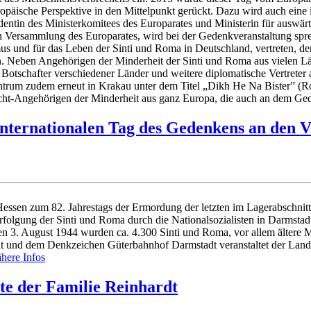
päische Perspektive in den Mittelpunkt gerückt. Dazu wird auch eine in
identin des Ministerkomitees des Europarates und Ministerin für ausw
en Versammlung des Europarates, wird bei der Gedenkveranstaltung sp
us und für das Leben der Sinti und Roma in Deutschland, vertreten, der
n. Neben Angehörigen der Minderheit der Sinti und Roma aus vielen Lä
 die Botschafter verschiedener Länder und weitere diplomatische Vertr
ntrum zudem erneut in Krakau unter dem Titel „Dikh He Na Bister” (Ro
icht-Angehörigen der Minderheit aus ganz Europa, die auch an dem G
nternationalen Tag des Gedenkens an den 
sen zum 82. Jahrestags der Ermordung der letzten im Lagerabschnitt 
lgung der Sinti und Roma durch die Nationalsozialisten in Darmstad
en 3. August 1944 wurden ca. 4.300 Sinti und Roma, vor allem älter
dt und dem Denkzeichen Güterbahnhof Darmstadt veranstaltet der Land
here Infos
te der Familie Reinhardt