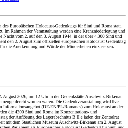
h des Europäischen Holocaust-Gedenktags für Sinti und Roma statt.
setzt. Im Rahmen der Veranstaltung werden eine Kranzniederlegung und
 Nacht vom 2. auf den 3. August 1944, in der über 4.300 Sinti und
ent den 2. August zum offiziellen europäischen Holocaust-Gedenktag
h für die Anerkennung und Würde der Minderheiten einzusetzen.
 2. August 2026, um 12 Uhr in der Gedenkstätte Auschwitz-Birkenau
ammengepfercht worden waren. Die Gedenkveranstaltung wird live
eiten Informationsangebot (DE/EN/PL/Romanes) zum Holocaust an der
urden die 4300 Sinti und Roma im Konzentrations- und
ag der Auflösung des Lagerabschnitts B II e laden der Zentralrat
eit mit dem Staatlichen Museum Auschwitz-Birkenau am 2. August
schen Parlament als Europäischer Holocaust-Gedenktag für Sinti und