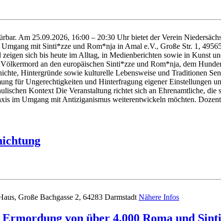
pürbar. Am 25.09.2026, 16:00 – 20:30 Uhr bietet der Verein Niedersächs
m Umgang mit Sinti*zze und Rom*nja in Amal e.V., Große Str. 1, 4956
nd zeigen sich bis heute im Alltag, in Medienberichten sowie in Kunst 
 den Völkermord an den europäischen Sinti*zze und Rom*nja, dem Hunder
hichte, Hintergründe sowie kulturelle Lebensweise und Traditionen Sen
ng für Ungerechtigkeiten und Hinterfragung eigener Einstellungen u
ulischen Kontext Die Veranstaltung richtet sich an Ehrenamtliche, di
raxis im Umgang mit Antiziganismus weiterentwickeln möchten. Dozen
nichtung
-Haus, Große Bachgasse 2, 64283 Darmstadt
Nähere Infos
 Ermordung von über 4.000 Roma und Sinti