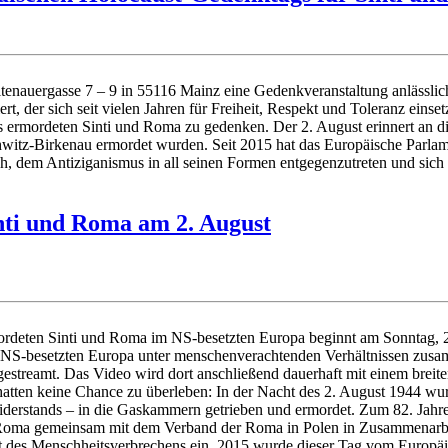
tenauergasse 7 – 9 in 55116 Mainz eine Gedenkveranstaltung anlässlic
, der sich seit vielen Jahren für Freiheit, Respekt und Toleranz ein
ermordeten Sinti und Roma zu gedenken. Der 2. August erinnert an die
itz-Birkenau ermordet wurden. Seit 2015 hat das Europäische Parlam
h, dem Antiziganismus in all seinen Formen entgegenzutreten und sic
nti und Roma am 2. August
rmordeten Sinti und Roma im NS-besetzten Europa beginnt am Sonntag,
m NS-besetzten Europa unter menschenverachtenden Verhältnissen zus
 gestreamt. Das Video wird dort anschließend dauerhaft mit einem br
hatten keine Chance zu überleben: In der Nacht des 2. August 1944 w
derstands – in die Gaskammern getrieben und ermordet. Zum 82. Jahrest
 Roma gemeinsam mit dem Verband der Roma in Polen in Zusammenarb
rt des Menschheitsverbrechens ein. 2015 wurde dieser Tag vom Europäi