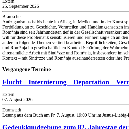
Extern
25. September 2026
Bramsche
Antiziganismus ist bis heute im Alltag, in Medien und in der Kunst s
Fortbildung an zu Geschichte, Vorurteilen und Handlungsansätzen i
Rom*nja sind seit Jahrhunderten tief in der Gesellschaft verankert u
will für diese Problematik sensibilisieren und erinnert zugleich an
anderem folgende Themen vertieft bearbeitet: Begrifflichkeiten, Gesc
und Rom*nja im gesellschaftlichen Kontext Schärfung der Wahrnehmu
ehrenamtliche Arbeit mit Sinti*zze und Rom*nja, insbesondere im sch
Kontext – mit Sinti*zze und Rom*nja auseinandersetzen oder ihre P
Vergangene Termine
Flucht – Internierung – Deportation – Ver
Extern
07. August 2026
Darmstadt
Lesung aus dem Buch am Fr, 7. August, 19:00 Uhr im Justus-Liebig
Gedenkkundgebung zum 82. Jahrestag der