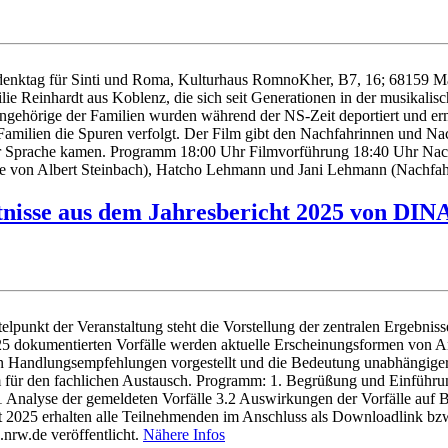
enktag für Sinti und Roma, Kulturhaus RomnoKher, B7, 16; 68159 Ma
lie Reinhardt aus Koblenz, die sich seit Generationen in der musikalis
ngehörige der Familien wurden während der NS-Zeit deportiert und er
Familien die Spuren verfolgt. Der Film gibt den Nachfahrinnen und Na
zur Sprache kamen. Programm 18:00 Uhr Filmvorführung 18:40 Uhr Na
ahre von Albert Steinbach), Hatcho Lehmann und Jani Lehmann (Na
tnisse aus dem Jahresbericht 2025 von DI
lpunkt der Veranstaltung steht die Vorstellung der zentralen Ergebniss
okumentierten Vorfälle werden aktuelle Erscheinungsformen von Ant
den Handlungsempfehlungen vorgestellt und die Bedeutung unabhängig
um für den fachlichen Austausch. Programm: 1. Begrüßung und Einfüh
 3.1 Analyse der gemeldeten Vorfälle 3.2 Auswirkungen der Vorfälle au
 2025 erhalten alle Teilnehmenden im Anschluss als Downloadlink bzw.
.nrw.de veröffentlicht.
Nähere Infos