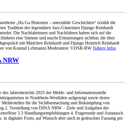
nnheim „Ha Ga Bistemen – unerzählte Geschichten“ erzählt die
chen Tradition des legendären Jazz-Gitarristen Django Reinhardt
mordet. Die Nachfahrinnen und Nachfahren haben sich auf die
chfahren eine Stimme und macht Erinnerungen sichtbar, die über
chgespräch mit Mädchen Reinhardt und Django Heinrich Reinhardt
chfahre von Konrad Lehmann) Moderation: VDSR-BW
Nähere Infos
NA NRW
e des Jahresberichts 2025 der Melde- und Informationsstelle
iziganismus in Nordrhein-Westfalen aufgezeigt sowie deren
er Meldestellen für die Sichtbarmachung und Bekämpfung von
rung 2. Vorstellung von DINA NRW – Ziele und Aufgaben der
f Betroffene 3.3 Handlungsempfehlungen 4. Fragerunde und Austausch
 in digitaler Form, auf Wunsch aber auch in gedruckter Fassung per