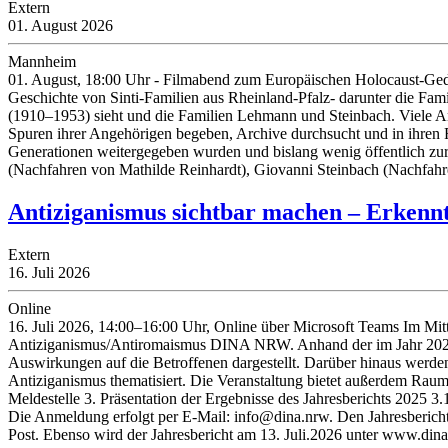
Extern
01. August 2026
Mannheim
01. August, 18:00 Uhr - Filmabend zum Europäischen Holocaust-Ged
Geschichte von Sinti-Familien aus Rheinland-Pfalz- darunter die Fami
(1910–1953) sieht und die Familien Lehmann und Steinbach. Viele A
Spuren ihrer Angehörigen begeben, Archive durchsucht und in ihren 
Generationen weitergegeben wurden und bislang wenig öffentlich 
(Nachfahren von Mathilde Reinhardt), Giovanni Steinbach (Nachf
Antiziganismus sichtbar machen – Erkenn
Extern
16. Juli 2026
Online
16. Juli 2026, 14:00–16:00 Uhr, Online über Microsoft Teams Im Mitte
Antiziganismus/Antiromaismus DINA NRW. Anhand der im Jahr 2025 d
Auswirkungen auf die Betroffenen dargestellt. Darüber hinaus wer
Antiziganismus thematisiert. Die Veranstaltung bietet außerdem Ra
Meldestelle 3. Präsentation der Ergebnisse des Jahresberichts 2025
Die Anmeldung erfolgt per E-Mail: info@dina.nrw. Den Jahresbericht
Post. Ebenso wird der Jahresbericht am 13. Juli.2026 unter www.dina