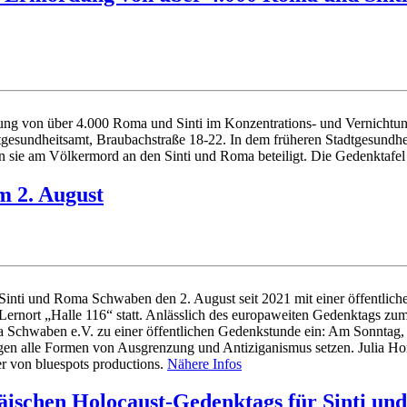
rdung von über 4.000 Roma und Sinti im Konzentrations- und Vernicht
esundheitsamt, Braubachstraße 18-22. In dem früheren Stadtgesundheit
n sie am Völkermord an den Sinti und Roma beteiligt. Die Gedenktafel
m 2. August
inti und Roma Schwaben den 2. August seit 2021 mit einer öffentlich
Lernort „Halle 116“ statt. Anlässlich des europaweiten Gedenktags zum
Schwaben e.V. zu einer öffentlichen Gedenkstunde ein: Am Sonntag, 2
gegen alle Formen von Ausgrenzung und Antiziganismus setzen. Julia
r von bluespots productions.
Nähere Infos
äischen Holocaust-Gedenktags für Sinti u