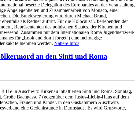
ternational besetzte Delegation des Europarates an der Veranstaltung
ärtige Angelegenheiten und Zusammenarbeit von Monaco, eine
rechen. Die Bundesregierung wird durch Michael Brand,
 ebenfalls als Redner auftritt. Für die Holocaust-Überlebenden der
ndern, Repräsentanten des polnischen Staates, der Kirchen und
eter anwesend. Zusammen mit dem Internationalen Roma Jugendnetzwerk
manes für „Look and don’t forget“) eine mehrtägige
edenkakt teilnehmen werden.
Nähere Infos
Völkermord an den Sinti und Roma
B II e in Auschwitz-Birkenau inhaftierten Sinti und Roma. Sonntag,
t, Große Bachgasse 7 (gegenüber dem Justus-Liebig-Haus auf dem
e Menschen, Frauen und Kinder, in den Gaskammern Auschwitz-
esverband eine Gedenkstunde in Darmstadt . Es wird Grußworte,