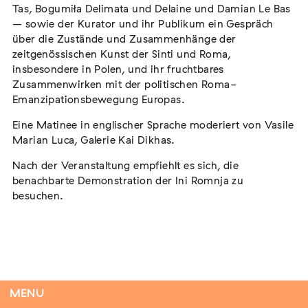
Tas, Bogumiła Delimata und Delaine und Damian Le Bas
– sowie der Kurator und ihr Publikum ein Gespräch
über die Zustände und Zusammenhänge der
zeitgenössischen Kunst der Sinti und Roma,
Tag der Menschlichkeit Verband Deutscher
insbesondere in Polen, und ihr fruchtbares
Sinti und Roma, Landesverband Rheinland-
Zusammenwirken mit der politischen Roma-
Pfalz nimmt teil
Emanzipationsbewegung Europas.
Extern
Eine Matinee in englischer Sprache moderiert von Vasile
22. August 2026
Landau in der Pfalz
Marian Luca, Galerie Kai Dikhas.
Nach der Veranstaltung empfiehlt es sich, die
benachbarte Demonstration der Ini Romnja zu
besuchen.
Vom Vorurteil zur Gewalt: Politische und
soziale Feindbilder in Geschichte und
Gegenwart
Extern
15. September 2026
Dortmund
MENU