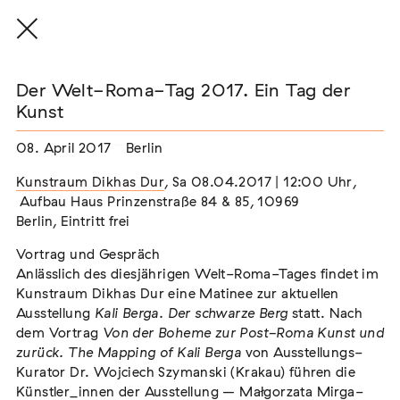
Der Welt-Roma-Tag 2017. Ein Tag der
Kunst
08. April 2017
Berlin
THE THREAD THAT HOLDS / DER FADEN,
DER HÄLT
Kunstraum Dikhas Dur
,
Sa 08.04.2017 | 12:00 Uhr,
Extern
Aufbau Haus Prinzenstraße 84 & 85, 10969
Berlin, Eintritt frei
22. Juli 2026 - 04. Oktober 2026
Augsburg
Vortrag und Gespräch
Anlässlich des diesjährigen Welt-Roma-Tages findet im
Kunstraum Dikhas Dur eine Matinee zur aktuellen
Ausstellung
Kali Berga. Der schwarze Berg
statt. Nach
Der Weg der Sinti und Roma
dem Vortrag
Von der Boheme zur Post-Roma Kunst und
Extern
zurück. The Mapping of Kali Berga
von Ausstellungs-
Kurator Dr. Wojciech Szymanski (Krakau) führen die
02. August 2026 - 16. August 2026
Darmstadt
Künstler_innen der Ausstellung – Małgorzata Mirga-