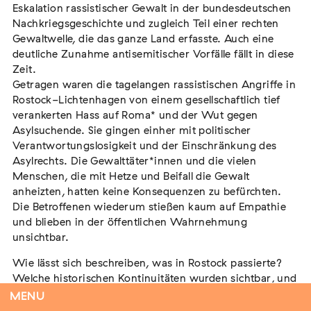
Eskalation rassistischer Gewalt in der bundesdeutschen
Nachkriegsgeschichte und zugleich Teil einer rechten
Gewaltwelle, die das ganze Land erfasste. Auch eine
deutliche Zunahme antisemitischer Vorfälle fällt in diese
Flucht – Internierung – Deportation –
Zeit.
Vernichtung
Getragen waren die tagelangen rassistischen Angriffe in
Extern
Rostock-Lichtenhagen von einem gesellschaftlich tief
07. August 2026
Darmstadt
verankerten Hass auf Roma* und der Wut gegen
Asylsuchende. Sie gingen einher mit politischer
Verantwortungslosigkeit und der Einschränkung des
Asylrechts. Die Gewalttäter*innen und die vielen
Menschen, die mit Hetze und Beifall die Gewalt
Antiziganismus in Relation zu Rassismus
anheizten, hatten keine Konsequenzen zu befürchten.
und Antisemitismus
Die Betroffenen wiederum stießen kaum auf Empathie
und blieben in der öffentlichen Wahrnehmung
Extern
MARKUS END
unsichtbar.
04. September 2026
Aachen
Wie lässt sich beschreiben, was in Rostock passierte?
Welche historischen Kontinuitäten wurden sichtbar, und
was schließen wir daraus für die Gegenwart?
MENU