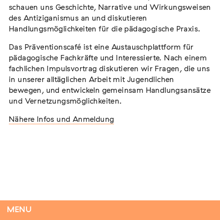
schauen uns Geschichte, Narrative und Wirkungsweisen
des Antiziganismus an und diskutieren
Handlungsmöglichkeiten für die pädagogische Praxis.
Flucht – Internierung – Deportation –
Das Präventionscafé ist eine Austauschplattform für
Vernichtung
pädagogische Fachkräfte und Interessierte. Nach einem
Extern
fachlichen Impulsvortrag diskutieren wir Fragen, die uns
in unserer alltäglichen Arbeit mit Jugendlichen
07. August 2026
Darmstadt
bewegen, und entwickeln gemeinsam Handlungsansätze
und Vernetzungsmöglichkeiten.
Nähere Infos und Anmeldung
Antiziganismus in Relation zu Rassismus
und Antisemitismus
Extern
MARKUS END
04. September 2026
Aachen
MENU