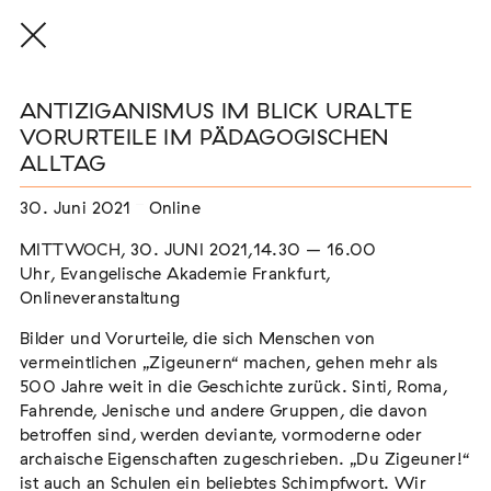
ANTIZIGANISMUS IM BLICK URALTE
VORURTEILE IM PÄDAGOGISCHEN
ALLTAG
THE THREAD THAT HOLDS / DER FADEN,
30. Juni 2021
Online
DER HÄLT
Extern
MITTWOCH, 30. JUNI 2021,14.30 – 16.00
Uhr, Evangelische Akademie Frankfurt,
22. Juli 2026 - 04. Oktober 2026
Augsburg
Onlineveranstaltung
Bilder und Vorurteile, die sich Menschen von
vermeintlichen „Zigeunern“ machen, gehen mehr als
500 Jahre weit in die Geschichte zurück. Sinti, Roma,
Der Weg der Sinti und Roma
Fahrende, Jenische und andere Gruppen, die davon
Extern
betroffen sind, werden deviante, vormoderne oder
archaische Eigenschaften zugeschrieben. „Du Zigeuner!“
02. August 2026 - 16. August 2026
Darmstadt
ist auch an Schulen ein beliebtes Schimpfwort. Wir