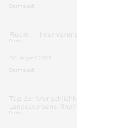
Darmstadt
Flucht – Internierung – Deportatio
Extern
07. August 2026
Darmstadt
Tag der Menschlichkeit Verband Deu
Landesverband Rheinland-Pfalz nimm
Extern