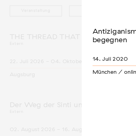
Veranstaltung
Ausstellung
Antiziganis
THE THREAD THAT HOLDS / DER 
begegnen
Extern
14. Juli 2020
22. Juli 2026 - 04. Oktober 2026
München / onli
Augsburg
Der Weg der Sinti und Roma
Extern
02. August 2026 - 16. August 2026