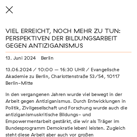
VIEL ERREICHT, NOCH MEHR ZU TUN:
PERSPEKTIVEN DER BILDUNGSARBEIT
GEGEN ANTIZIGANISMUS
THE THREAD THAT HOLDS / DER FADEN,
13. Juni 2024
Berlin
DER HÄLT
Extern
13.06.2024 / 10:00 – 16:30 UHR / Evangelische
Akademie zu Berlin, Charlottenstraße 53/54, 10117
22. Juli 2026 - 04. Oktober 2026
Augsburg
Berlin-Mitte
In den vergangenen Jahren wurde viel bewegt in der
Arbeit gegen Antiziganismus. Durch Entwicklungen in
Politik, Zivilgesellschaft und Forschung wurde auch die
Der Weg der Sinti und Roma
antiziganismuskritische Bildungs- und
Extern
Empowermentarbeit gestärkt, die wir als Träger im
Bundesprogramm Demokratie leben! leisten. Zugleich
02. August 2026 - 16. August 2026
Darmstadt
steht diese Arbeit aber auch vor großen