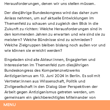
Herausforderungen, denen wir uns stellen müssen.
Der diesjährige Bundeskongress wird das daher zum
Anlass nehmen, um auf aktuelle Entwicklungen im
Tag der Menschlichkeit Verband Deutscher
Themenfeld zu schauen und zugleich den Blick in die
Sinti und Roma, Landesverband Rheinland-
Zukunft zu richten: Welche Herausforderungen sind in
Pfalz nimmt teil
den kommenden Jahren zu erwarten und wie sind sie zu
Extern
meistern? Welche Bündnisse sind zu schmieden?
Welche Zielgruppen bleiben bislang noch außen vor und
22. August 2026
Landau in der Pfalz
wie können sie erreicht werden?
Eingeladen sind alle Akteur:innen, Engagierten und
Interessierten im Themenfeld zum diesjährigen
Bundeskongress des Kompetenznetzwerks
Vom Vorurteil zur Gewalt: Politische und
Antiziganismus am 13. Juni 2024 in Berlin. Es soll mit
soziale Feindbilder in Geschichte und
Vertreter:innen aus Wissenschaft, Politik und
Gegenwart
Zivilgesellschaft in den Dialog über Perspektiven der
Extern
Arbeit gegen Antiziganismus getreten werden, um
gemeinsam ein gleichberechtigtes Miteinander von
15. September 2026
Dortmund
Minderheit und Mehrheit und eine starke pluralistische
MENU
Demokratie zu erreichen.