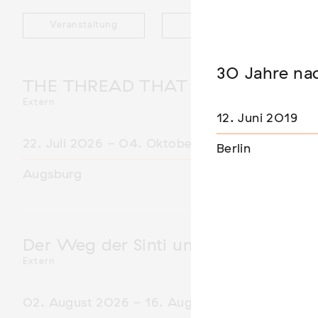
Veranstaltung
Ausstellung
30 Jahre na
THE THREAD THAT HOLDS / DER 
Extern
12. Juni 2019
22. Juli 2026 - 04. Oktober 2026
Berlin
Augsburg
Der Weg der Sinti und Roma
Extern
02. August 2026 - 16. August 2026