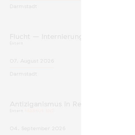
Darmstadt
Flucht – Internierung – Deportatio
Extern
07. August 2026
Darmstadt
Antiziganismus in Relation zu Rass
Extern
MARKUS END
04. September 2026