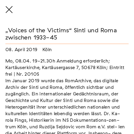
„Voices of the Victims“ Sinti und Roma
zwischen 1933-45
08. April 2019
Köln
THE THREAD THAT HOLDS / DER FADEN,
DER HÄLT
Mo, 08.04. 19-21.30h Anmeldung erforderlich;
Extern
Kartäuserkirche, Kartäusergasse 7, 50678 Köln; Eintritt
frei | Nr. 2010S
22. Juli 2026 - 04. Oktober 2026
Augsburg
Im Januar 2019 wurde das RomArchive, das digitale
Archiv der Sinti und Roma, öffentlich sichtbar und
zugänglich. Ein internationaler Gedächtnisraum, der
Geschichte und Kultur der Sinti und Roma sowie die
Heterogenität ihrer unterschiedlichen nationalen und
Der Weg der Sinti und Roma
kulturellen Identitäten lebendig werden lässt. Dr. Ka-
Extern
rola Fings, Historikerin im NS Dokumentations-zen-
02. August 2026 - 16. August 2026
Darmstadt
trum Köln, und Ruzdija Sejdovic vom Rom e.V. stel- len
die Arbeit hinter dieser Plattform vor. Insbeson- dere