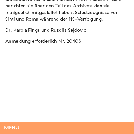
berichten sie über den Teil des Archives, den sie
maßgeblich mitgestaltet haben: Selbstzeugnisse von
Sinti und Roma während der NS-Verfolgung.
Flucht – Internierung – Deportation –
Dr. Karola Fings und Ruzdija Sejdovic
Vernichtung
Extern
Anmeldung erforderlich Nr. 2010S
07. August 2026
Darmstadt
Tag der Menschlichkeit Verband Deutscher
Sinti und Roma, Landesverband Rheinland-
Pfalz nimmt teil
Extern
22. August 2026
Landau in der Pfalz
MENU