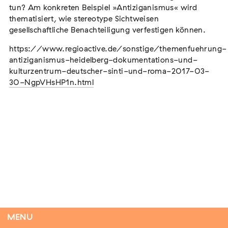
tun? Am konkreten Beispiel »Antiziganismus« wird
thematisiert, wie stereotype Sichtweisen
gesellschaftliche Benachteiligung verfestigen können.
Tag der Menschlichkeit Verband Deutscher
https://www.regioactive.de/sonstige/themenfuehrung-
Sinti und Roma, Landesverband Rheinland-
antiziganismus-heidelberg-dokumentations-und-
Pfalz nimmt teil
kulturzentrum-deutscher-sinti-und-roma-2017-03-
Extern
30-NgpVHsHP1n.html
22. August 2026
Landau in der Pfalz
Vom Vorurteil zur Gewalt: Politische und
soziale Feindbilder in Geschichte und
Gegenwart
Extern
15. September 2026
Dortmund
MENU