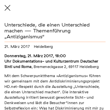
Unterschiede, die einen Unterschied
machen — Themenführung
„Antiziganismus“
THE THREAD THAT HOLDS / DER FADEN,
21. März 2017
Heidelberg
DER HÄLT
Extern
Donnerstag, 21. März 2017, 18:00
Uhr
Dokumentations- und Kulturzentrum Deutscher
22. Juli 2026 - 04. Oktober 2026
Augsburg
Sinti und Roma
, Bremeneckgasse 2, 69117 Heidelberg
Mit dem Schwerpunktthema »Antiziganismus« führen
wir gemeinsam mit dem Antidiskriminierungsprojekt
HD.net-Respekt durch die Ausstellung „Unterschiede,
Der Weg der Sinti und Roma
die einen Unterschied machen“. Die interaktive
Extern
Ausstellung irritiert bewusst gewohnte Sicht- und
Denkweisen und lädt die Besucher*innen zur
02. August 2026 - 16. August 2026
Darmstadt
Selbstreflexion ein: Was hat Diskriminierung mit mir zu