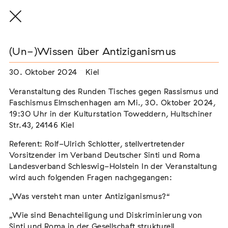
(Un-)Wissen über Antiziganismus
30. Oktober 2024
Kiel
THE THREAD THAT HOLDS / DER FADEN,
Veranstaltung des Runden Tisches gegen Rassismus und
DER HÄLT
Faschismus Elmschenhagen am Mi., 30. Oktober 2024,
Extern
19:30 Uhr in der Kulturstation Toweddern, Hultschiner
Str.43, 24146 Kiel
22. Juli 2026 - 04. Oktober 2026
Augsburg
Referent: Rolf-Ulrich Schlotter, stellvertretender
Vorsitzender im Verband Deutscher Sinti und Roma
Landesverband Schleswig-Holstein In der Veranstaltung
wird auch folgenden Fragen nachgegangen:
Der Weg der Sinti und Roma
„Was versteht man unter Antiziganismus?“
Extern
02. August 2026 - 16. August 2026
Darmstadt
„Wie sind Benachteiligung und Diskriminierung von
Sinti und Roma in der Gesellschaft strukturell