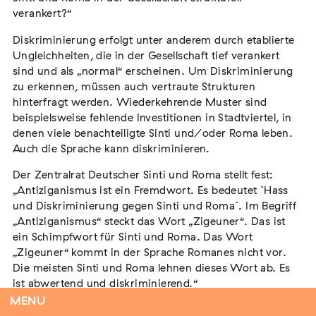
verankert?“
Diskriminierung erfolgt unter anderem durch etablierte
Ungleichheiten, die in der Gesellschaft tief verankert
Flucht – Internierung – Deportation –
sind und als „normal“ erscheinen. Um Diskriminierung
Vernichtung
zu erkennen, müssen auch vertraute Strukturen
Extern
hinterfragt werden. Wiederkehrende Muster sind
07. August 2026
Darmstadt
beispielsweise fehlende Investitionen in Stadtviertel, in
denen viele benachteiligte Sinti und/oder Roma leben.
Auch die Sprache kann diskriminieren.
Der Zentralrat Deutscher Sinti und Roma stellt fest:
„Antiziganismus ist ein Fremdwort. Es bedeutet `Hass
Antiziganismus in Relation zu Rassismus
und Diskriminierung gegen Sinti und Roma´. Im Begriff
und Antisemitismus
„Antiziganismus“ steckt das Wort „Zigeuner“. Das ist
Extern
MARKUS END
ein Schimpfwort für Sinti und Roma. Das Wort
04. September 2026
Aachen
„Zigeuner“ kommt in der Sprache Romanes nicht vor.
Die meisten Sinti und Roma lehnen dieses Wort ab. Es
ist abwertend und diskriminierend.“
MENU
Nähere Infos