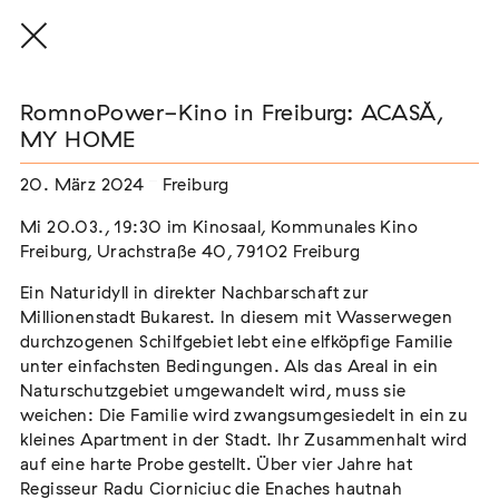
RomnoPower-Kino in Freiburg: ACASĂ,
MY HOME
20. März 2024
Freiburg
THE THREAD THAT HOLDS / DER FADEN,
DER HÄLT
Mi 20.03., 19:30 im Kinosaal, Kommunales Kino
Extern
Freiburg, Urachstraße 40, 79102 Freiburg
22. Juli 2026 - 04. Oktober 2026
Augsburg
Ein Naturidyll in direkter Nachbarschaft zur
Millionenstadt Bukarest. In diesem mit Wasserwegen
durchzogenen Schilfgebiet lebt eine elfköpfige Familie
unter einfachsten Bedingungen. Als das Areal in ein
Naturschutzgebiet umgewandelt wird, muss sie
Der Weg der Sinti und Roma
weichen: Die Familie wird zwangsumgesiedelt in ein zu
Extern
kleines Apartment in der Stadt. Ihr Zusammenhalt wird
auf eine harte Probe gestellt. Über vier Jahre hat
02. August 2026 - 16. August 2026
Darmstadt
Regisseur Radu Ciorniciuc die Enaches hautnah