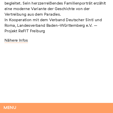
begleitet. Sein herzzerreißendes Familienporträt erzählt
eine moderne Variante der Geschichte von der
Vertreibung aus dem Paradies.
In Kooperation mit dem Verband Deutscher Sinti und
Flucht – Internierung – Deportation –
Roma, Landesverband Baden-Württemberg e.V. –
Vernichtung
Projekt ReFIT Freiburg
Extern
Nähere Infos
07. August 2026
Darmstadt
Antiziganismus in Relation zu Rassismus
und Antisemitismus
Extern
MARKUS END
04. September 2026
Aachen
MENU