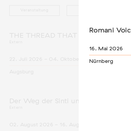
Veranstaltung
Ausstellung
Romani Voic
THE THREAD THAT HOLDS / DER 
Extern
16. Mai 2026
22. Juli 2026 - 04. Oktober 2026
Nürnberg
Augsburg
Der Weg der Sinti und Roma
Extern
02. August 2026 - 16. August 2026