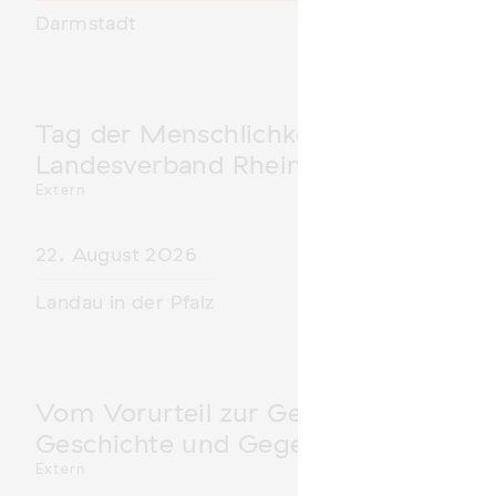
Darmstadt
Tag der Menschlichkeit Verband Deu
Landesverband Rheinland-Pfalz nimm
Extern
22. August 2026
Landau in der Pfalz
Vom Vorurteil zur Gewalt: Politische 
Geschichte und Gegenwart
Extern