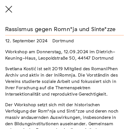
Rassismus gegen Romn*ja und Sinte*zze
12. September 2024
Dortmund
THE THREAD THAT HOLDS / DER FADEN,
Workshop am Donnerstag, 12.09.2024 im Dietrich-
DER HÄLT
Keuning-Haus, Leopoldstraße 50, 44147 Dortmund
Extern
Svetlana Kostić ist seit 2019 Mitglied des RomaniPhen
22. Juli 2026 - 04. Oktober 2026
Augsburg
Archiv und aktiv in der IniRomnja. Die Vorständin des
Vereins studierte soziale Arbeit und fokussiert sich in
ihrer Forschung auf die Themenspektren
Intersektionalität und reproduktive Gerechtigkeit.
Der Weg der Sinti und Roma
Der Workshop setzt sich mit der historischen
Verfolgung der Rom*nja und Sinti*zze und deren noch
Extern
massiv andauernden Auswirkungen, insbesondere in
02. August 2026 - 16. August 2026
Darmstadt
den Bildungsinstitutionen auseinander. Gemeinsam