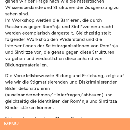
gehen wir der Frage nach wie die rassistischen
Wissensbestände und Strukturen der Ausgrenzung zu
sehen sind.
Im Workshop werden die Barrieren, die durch
Flucht – Internierung – Deportation –
Rassismus gegen Rom*nja und Sinti*zze verursacht
Vernichtung
werden exemplarisch dargestellt. Gleichzeitig stellt
Extern
folgender Workshop den Widerstand und die
Interventionen der Selbstorganisationen von Rom*nja
07. August 2026
Darmstadt
und Sinti*zze vor, die genau gegen diese Strukturen
vorgehen und verdeutlichen diese anhand von
Bildungsmaterialien.
Die Vorurteilsbewusste Bildung und Erziehung, zeigt auf
Antiziganismus in Relation zu Rassismus
wie wir die Stigmatisierenden und Diskriminierenden
und Antisemitismus
Bilder dekonstruieren
Extern
MARKUS END
(auseinandernehmen/Hinterfragen/abbauen) und
gleichzeitig die Identitäten der Rom*nja und Sinti*zza
04. September 2026
Aachen
Kinder stärken können.
Neben einem Input zur Thema Rassismus gegen
MENU
Rom*nja und Sinti*zze und dessen historische