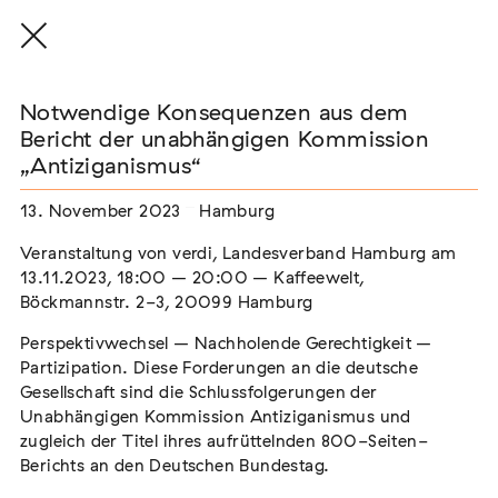
Notwendige Konsequenzen aus dem
Bericht der unabhängigen Kommission
„Antiziganismus“
THE THREAD THAT HOLDS / DER FADEN,
13. November 2023
Hamburg
DER HÄLT
Extern
Veranstaltung von verdi, Landesverband Hamburg am
13.11.2023, 18:00 – 20:00 – Kaffeewelt,
22. Juli 2026 - 04. Oktober 2026
Augsburg
Böckmannstr. 2-3, 20099 Hamburg
Perspektivwechsel – Nachholende Gerechtigkeit –
Partizipation. Diese Forderungen an die deutsche
Gesellschaft sind die Schlussfolgerungen der
Der Weg der Sinti und Roma
Unabhängigen Kommission Antiziganismus und
Extern
zugleich der Titel ihres aufrüttelnden 800-Seiten-
Berichts an den Deutschen Bundestag.
02. August 2026 - 16. August 2026
Darmstadt