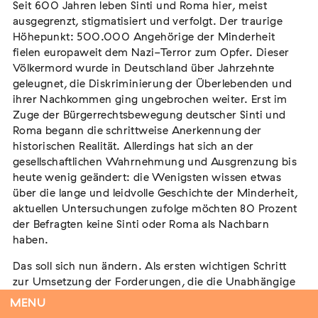
Seit 600 Jahren leben Sinti und Roma hier, meist
ausgegrenzt, stigmatisiert und verfolgt. Der traurige
Höhepunkt: 500.000 Angehörige der Minderheit
fielen europaweit dem Nazi-Terror zum Opfer. Dieser
Tag der Menschlichkeit Verband Deutscher
Völkermord wurde in Deutschland über Jahrzehnte
Sinti und Roma, Landesverband Rheinland-
geleugnet, die Diskriminierung der Überlebenden und
Pfalz nimmt teil
ihrer Nachkommen ging ungebrochen weiter. Erst im
Extern
Zuge der Bürgerrechtsbewegung deutscher Sinti und
Roma begann die schrittweise Anerkennung der
22. August 2026
Landau in der Pfalz
historischen Realität. Allerdings hat sich an der
gesellschaftlichen Wahrnehmung und Ausgrenzung bis
heute wenig geändert: die Wenigsten wissen etwas
über die lange und leidvolle Geschichte der Minderheit,
aktuellen Untersuchungen zufolge möchten 80 Prozent
Vom Vorurteil zur Gewalt: Politische und
der Befragten keine Sinti oder Roma als Nachbarn
soziale Feindbilder in Geschichte und
haben.
Gegenwart
Extern
Das soll sich nun ändern. Als ersten wichtigen Schritt
zur Umsetzung der Forderungen, die die Unabhängige
15. September 2026
Dortmund
Kommission erarbeitet hat, wurde Dr. Mehmet
MENU
Daimagüler von der Bundesregierung zum Beauftragen