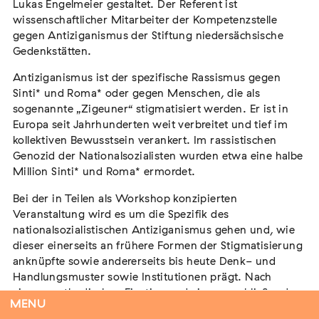
Lukas Engelmeier gestaltet. Der Referent ist
wissenschaftlicher Mitarbeiter der Kompetenzstelle
gegen Antiziganismus der Stiftung niedersächsische
Gedenkstätten.
Tag der Menschlichkeit Verband Deutscher
Sinti und Roma, Landesverband Rheinland-
Antiziganismus ist der spezifische Rassismus gegen
Pfalz nimmt teil
Sinti* und Roma* oder gegen Menschen, die als
sogenannte „Zigeuner“ stigmatisiert werden. Er ist in
Extern
Europa seit Jahrhunderten weit verbreitet und tief im
22. August 2026
Landau in der Pfalz
kollektiven Bewusstsein verankert. Im rassistischen
Genozid der Nationalsozialisten wurden etwa eine halbe
Million Sinti* und Roma* ermordet.
Bei der in Teilen als Workshop konzipierten
Vom Vorurteil zur Gewalt: Politische und
Veranstaltung wird es um die Spezifik des
soziale Feindbilder in Geschichte und
nationalsozialistischen Antiziganismus gehen und, wie
dieser einerseits an frühere Formen der Stigmatisierung
Gegenwart
anknüpfte sowie andererseits bis heute Denk- und
Extern
Handlungsmuster sowie Institutionen prägt. Nach
15. September 2026
Dortmund
einem methodischen Einstieg und einer anschließenden
MENU
inhaltlichen Einführung in das Thema wird auf