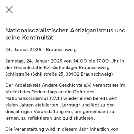
Nationalsozialistischer Antiziganismus und
seine Kontinuität
24. Januar 2026
Braunschweig
THE THREAD THAT HOLDS / DER FADEN,
DER HÄLT
Samstag, 24. Januar 2026 von 14.00 bis 17.00 Uhr in
Extern
der Gedenkstätte KZ-Außenlager Braunschweig
Schillstraße (Schillstraße 25, 38102 Braunschweig)
22. Juli 2026 - 04. Oktober 2026
Augsburg
Der Arbeitskreis Andere Geschichte e.V. veranstaltet im
Vorfeld des Gedenktags an die Opfer des
Nationalsozialismus (27.1.) wieder einen bereits seit
vielen Jahren etablierten „Lerntag“ und lädt zu der
Der Weg der Sinti und Roma
diesjährigen Veranstaltung ein, um gemeinsam zu
Extern
lernen, zu reflektieren und zu diskutieren.
02. August 2026 - 16. August 2026
Darmstadt
Die Veranstaltung wird in diesem Jahr inhaltlich von