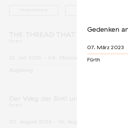
Veranstaltung
Ausstellung
Gedenken am
THE THREAD THAT HOLDS / DER 
Extern
07. März 2023
22. Juli 2026 - 04. Oktober 2026
Fürth
Augsburg
Der Weg der Sinti und Roma
Extern
02. August 2026 - 16. August 2026