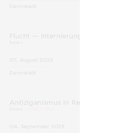
Darmstadt
Flucht – Internierung – Deportatio
Extern
07. August 2026
Darmstadt
Antiziganismus in Relation zu Rass
Extern
MARKUS END
04. September 2026