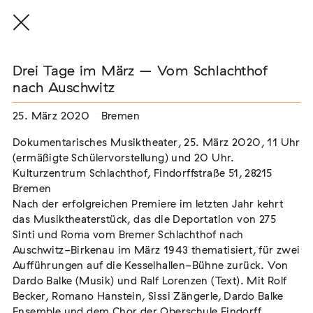
Drei Tage im März – Vom Schlachthof
nach Auschwitz
25. März 2020
Bremen
THE THREAD THAT HOLDS / DER FADEN,
DER HÄLT
Dokumentarisches Musiktheater, 25. März 2020, 11 Uhr
Extern
(ermäßigte Schülervorstellung) und 20 Uhr.
Kulturzentrum Schlachthof, Findorffstraße 51, 28215
22. Juli 2026 - 04. Oktober 2026
Augsburg
Bremen
Nach der erfolgreichen Premiere im letzten Jahr kehrt
das Musiktheaterstück, das die Deportation von 275
Sinti und Roma vom Bremer Schlachthof nach
Auschwitz-Birkenau im März 1943 thematisiert, für zwei
Der Weg der Sinti und Roma
Aufführungen auf die Kesselhallen-Bühne zurück. Von
Extern
Dardo Balke (Musik) und Ralf Lorenzen (Text). Mit Rolf
02. August 2026 - 16. August 2026
Darmstadt
Becker, Romano Hanstein, Sissi Zängerle, Dardo Balke
Ensemble und dem Chor der Oberschule Findorff.