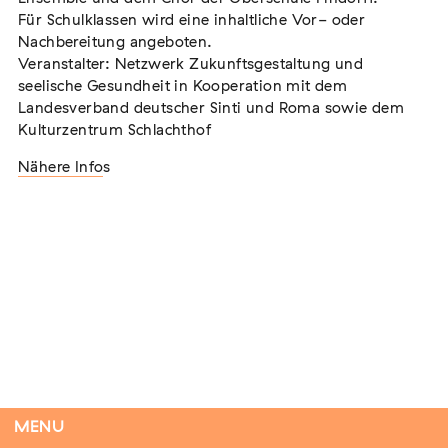
Für Schulklassen wird eine inhaltliche Vor- oder
Nachbereitung angeboten.
Veranstalter: Netzwerk Zukunftsgestaltung und
Tag der Menschlichkeit Verband Deutscher
seelische Gesundheit in Kooperation mit dem
Sinti und Roma, Landesverband Rheinland-
Landesverband deutscher Sinti und Roma sowie dem
Kulturzentrum Schlachthof
Pfalz nimmt teil
Extern
Nähere Info
s
22. August 2026
Landau in der Pfalz
Vom Vorurteil zur Gewalt: Politische und
soziale Feindbilder in Geschichte und
Gegenwart
Extern
15. September 2026
Dortmund
MENU