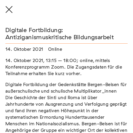
Digitale Fortbildung:
Antiziganismuskritische Bildungsarbeit
14. Oktober 2021
Online
THE THREAD THAT HOLDS / DER FADEN,
DER HÄLT
14. Oktober 2021, 13:15 – 18:00; online, mittels
Extern
Konferenzprogramm Zoom. Die Zugangsdaten für die
Teilnahme erhalten Sie kurz vorher.
22. Juli 2026 - 04. Oktober 2026
Augsburg
Digitale Fortbildung der Gedenkstätte Bergen-Belsen für
außerschulische und schulische Multiplikator_innen
Die Geschichte der Sinti und Roma ist über
Jahrhunderte von Ausgrenzung und Verfolgung geprägt
Der Weg der Sinti und Roma
und fand ihren negativen Höhepunkt in der
Extern
systematischen Ermordung Hunderttausender
Menschen im Nationalsozialismus. Bergen-Belsen ist für
02. August 2026 - 16. August 2026
Darmstadt
Angehörige der Gruppe ein wichtiger Ort der kollektiven