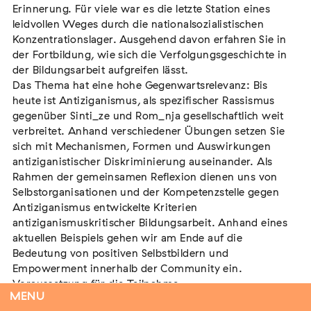
Erinnerung. Für viele war es die letzte Station eines
leidvollen Weges durch die nationalsozialistischen
Konzentrationslager. Ausgehend davon erfahren Sie in
der Fortbildung, wie sich die Verfolgungsgeschichte in
Tag der Menschlichkeit Verband Deutscher
der Bildungsarbeit aufgreifen lässt.
Sinti und Roma, Landesverband Rheinland-
Das Thema hat eine hohe Gegenwartsrelevanz: Bis
Pfalz nimmt teil
heute ist Antiziganismus, als spezifischer Rassismus
Extern
gegenüber Sinti_ze und Rom_nja gesellschaftlich weit
22. August 2026
Landau in der Pfalz
verbreitet. Anhand verschiedener Übungen setzen Sie
sich mit Mechanismen, Formen und Auswirkungen
antiziganistischer Diskriminierung auseinander. Als
Rahmen der gemeinsamen Reflexion dienen uns von
Selbstorganisationen und der Kompetenzstelle gegen
Vom Vorurteil zur Gewalt: Politische und
Antiziganismus entwickelte Kriterien
antiziganismuskritischer Bildungsarbeit. Anhand eines
soziale Feindbilder in Geschichte und
aktuellen Beispiels gehen wir am Ende auf die
Gegenwart
Bedeutung von positiven Selbstbildern und
Extern
Empowerment innerhalb der Community ein.
15. September 2026
Dortmund
Voraussetzung für die Teilnahme
MENU
Die Veranstaltung ist kostenfrei. Ihre Anmeldungen