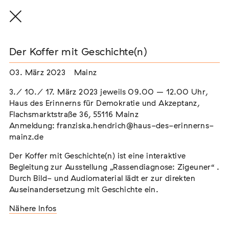
Der Koffer mit Geschichte(n)
03. März 2023
Mainz
THE THREAD THAT HOLDS / DER FADEN,
3./ 10./ 17. März 2023 jeweils 09.00 – 12.00 Uhr,
DER HÄLT
Haus des Erinnerns für Demokratie und Akzeptanz,
Extern
Flachsmarktstraße 36, 55116 Mainz
Anmeldung: franziska.hendrich@haus-des-erinnerns-
22. Juli 2026 - 04. Oktober 2026
Augsburg
mainz.de
Der Koffer mit Geschichte(n) ist eine interaktive
Begleitung zur Ausstellung „Rassendiagnose: Zigeuner“ .
Durch Bild- und Audiomaterial lädt er zur direkten
Der Weg der Sinti und Roma
Auseinandersetzung mit Geschichte ein.
Extern
Nähere Infos
02. August 2026 - 16. August 2026
Darmstadt