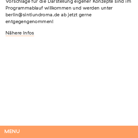
Vorschläge für die Darstellung eigener Konzepte sind im
Programmablauf willkommen und werden unter
berlin@sintiundroma.de ab jetzt gerne
entgegengenommen!
Flucht – Internierung – Deportation –
Vernichtung
Nähere Infos
Extern
07. August 2026
Darmstadt
Antiziganismus in Relation zu Rassismus
und Antisemitismus
Extern
MARKUS END
04. September 2026
Aachen
MENU