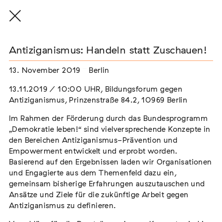
Antiziganismus: Handeln statt Zuschauen!
13. November 2019
Berlin
THE THREAD THAT HOLDS / DER FADEN,
13.11.2019 / 10:00 UHR, Bildungsforum gegen
DER HÄLT
Antiziganismus, Prinzenstraße 84.2, 10969 Berlin
Extern
Im Rahmen der Förderung durch das Bundesprogramm
22. Juli 2026 - 04. Oktober 2026
Augsburg
„Demokratie leben!“ sind vielversprechende Konzepte in
den Bereichen Antiziganismus-Prävention und
Empowerment entwickelt und erprobt worden.
Basierend auf den Ergebnissen laden wir Organisationen
und Engagierte aus dem Themenfeld dazu ein,
Der Weg der Sinti und Roma
gemeinsam bisherige Erfahrungen auszutauschen und
Extern
Ansätze und Ziele für die zukünftige Arbeit gegen
Antiziganismus zu definieren.
02. August 2026 - 16. August 2026
Darmstadt