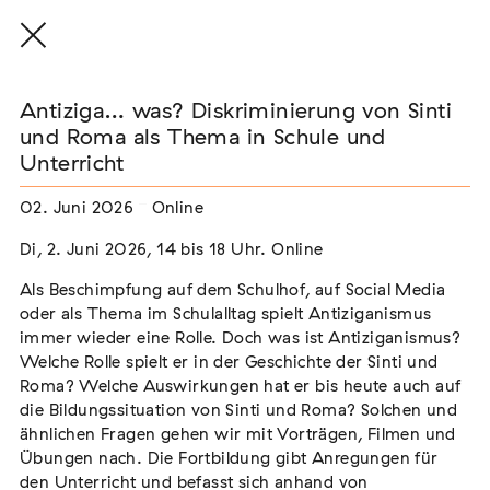
Antiziga… was? Diskriminierung von Sinti
und Roma als Thema in Schule und
Unterricht
THE THREAD THAT HOLDS / DER FADEN,
02. Juni 2026
Online
DER HÄLT
Extern
Di, 2. Juni 2026, 14 bis 18 Uhr. Online
22. Juli 2026 - 04. Oktober 2026
Augsburg
Als Beschimpfung auf dem Schulhof, auf Social Media
oder als Thema im Schulalltag spielt Antiziganismus
immer wieder eine Rolle. Doch was ist Antiziganismus?
Welche Rolle spielt er in der Geschichte der Sinti und
Roma? Welche Auswirkungen hat er bis heute auch auf
Der Weg der Sinti und Roma
die Bildungssituation von Sinti und Roma? Solchen und
Extern
ähnlichen Fragen gehen wir mit Vorträgen, Filmen und
Übungen nach. Die Fortbildung gibt Anregungen für
02. August 2026 - 16. August 2026
Darmstadt
den Unterricht und befasst sich anhand von