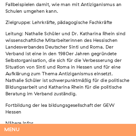
Fallbeispielen damit, wie man mit Antiziganismus an
Schulen umgehen kann.
Zielgruppe: Lehrkräfte, pädagogische Fachkräfte
Flucht – Internierung – Deportation –
Vernichtung
Leitung: Nathalie Schüler und Dr. Katharina Rhein sind
Extern
wissenschaftliche Mitarbeiterinnen des Hessischen
Landesverbandes Deutscher Sinti und Roma. Der
07. August 2026
Darmstadt
Verband ist eine in den 1980er Jahren gegründete
Selbstorganisation, die sich für die Verbesserung der
Situation von Sinti und Roma in Hessen und für eine
Aufklärung zum Thema Antiziganismus einsetzt.
Nathalie Schüler ist schwerpunktmäßig für die politische
Antiziganismus in Relation zu Rassismus
Bildungsarbeit und Katharina Rhein für die politische
und Antisemitismus
Beratung im Verband zuständig.
Extern
MARKUS END
Fortbildung der lea bildungsgesellschaft der GEW
04. September 2026
Aachen
Hessen
Nähere Infos
MENU