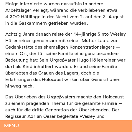
Einige Internierte wurden daraufhin in andere
Arbeitslager verlegt, während die verbliebenen etwa
4.300 Häftlinge in der Nacht vom 2. auf den 3. August
in die Gaskammern getrieben wurden.
Tag der Menschlichkeit Verband Deutscher
Sinti und Roma, Landesverband Rheinland-
Achtzig Jahre danach reiste der 14-jährige Sinto Wesley
Pfalz nimmt teil
Höllenreiner gemeinsam mit seiner Mutter Laura zur
Extern
Gedenkstätte des ehemaligen Konzentrationslagers –
einem Ort, der für seine Familie eine ganz besondere
22. August 2026
Landau in der Pfalz
Bedeutung hat: Sein Urgroßvater Hugo Höllenreiner war
dort als Kind inhaftiert worden. Er und seine Familie
überlebten das Grauen des Lagers, doch die
Erfahrungen des Holocaust wirken über Generationen
hinweg nach.
Vom Vorurteil zur Gewalt: Politische und
soziale Feindbilder in Geschichte und
Das Überleben des Urgroßvaters machte den Holocaust
Gegenwart
zu einem prägenden Thema für die gesamte Familie –
Extern
auch für die dritte Generation der Überlebenden. Der
Regisseur Adrian Oeser begleitete Wesley und
15. September 2026
Dortmund
dokumentierte dessen Reise.
MENU