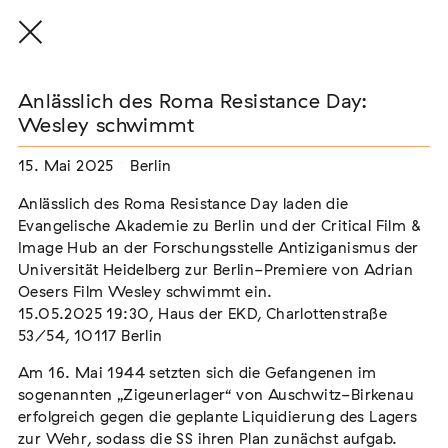
Anlässlich des Roma Resistance Day:
Wesley schwimmt
15. Mai 2025
Berlin
THE THREAD THAT HOLDS / DER FADEN,
DER HÄLT
Anlässlich des Roma Resistance Day laden die
Extern
Evangelische Akademie zu Berlin und der Critical Film &
Image Hub an der Forschungsstelle Antiziganismus der
22. Juli 2026 - 04. Oktober 2026
Augsburg
Universität Heidelberg zur Berlin-Premiere von Adrian
Oesers Film Wesley schwimmt ein.
15.05.2025 19:30, Haus der EKD, Charlottenstraße
53/54, 10117 Berlin
Der Weg der Sinti und Roma
Am 16. Mai 1944 setzten sich die Gefangenen im
Extern
sogenannten „Zigeunerlager“ von Auschwitz-Birkenau
erfolgreich gegen die geplante Liquidierung des Lagers
02. August 2026 - 16. August 2026
Darmstadt
zur Wehr, sodass die SS ihren Plan zunächst aufgab.