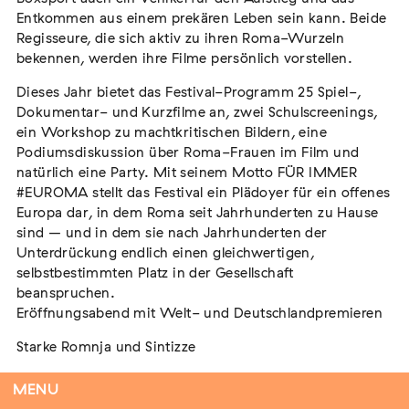
Entkommen aus einem prekären Leben sein kann. Beide
Regisseure, die sich aktiv zu ihren Roma-Wurzeln
bekennen, werden ihre Filme persönlich vorstellen.
Flucht – Internierung – Deportation –
Dieses Jahr bietet das Festival-Programm 25 Spiel-,
Vernichtung
Dokumentar- und Kurzfilme an, zwei Schulscreenings,
Extern
ein Workshop zu machtkritischen Bildern, eine
07. August 2026
Darmstadt
Podiumsdiskussion über Roma-Frauen im Film und
natürlich eine Party. Mit seinem Motto FÜR IMMER
#EUROMA stellt das Festival ein Plädoyer für ein offenes
Europa dar, in dem Roma seit Jahrhunderten zu Hause
sind – und in dem sie nach Jahrhunderten der
Antiziganismus in Relation zu Rassismus
Unterdrückung endlich einen gleichwertigen,
und Antisemitismus
selbstbestimmten Platz in der Gesellschaft
beanspruchen.
Extern
MARKUS END
Eröffnungsabend mit Welt- und Deutschlandpremieren
04. September 2026
Aachen
Starke Romnja und Sintizze
Der Sonntag, 9. Dezember, wird dem Fokus auf Romnja
MENU
und Sintizze im Film gewidmet: egal ob als